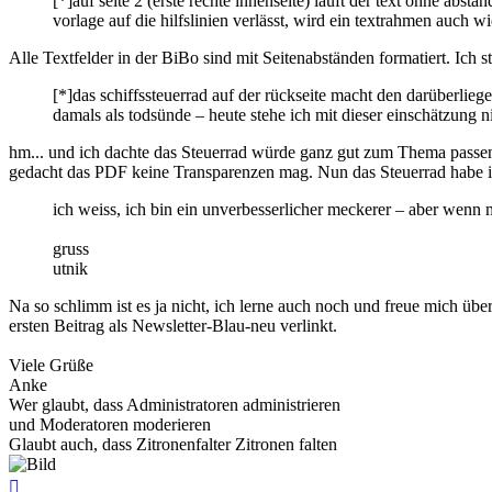
[*]auf seite 2 (erste rechte innenseite) läuft der text ohne abs
vorlage auf die hilfslinien verlässt, wird ein textrahmen auch wi
Alle Textfelder in der BiBo sind mit Seitenabständen formatiert. Ich 
[*]das schiffssteuerrad auf der rückseite macht den darüberlieg
damals als todsünde – heute stehe ich mit dieser einschätzung n
hm... und ich dachte das Steuerrad würde ganz gut zum Thema passen. 
gedacht das PDF keine Transparenzen mag. Nun das Steuerrad habe ich 
ich weiss, ich bin ein unverbesserlicher meckerer – aber wenn 
gruss
utnik
Na so schlimm ist es ja nicht, ich lerne auch noch und freue mich über
ersten Beitrag als Newsletter-Blau-neu verlinkt.
Viele Grüße
Anke
Wer glaubt, dass Administratoren administrieren
und Moderatoren moderieren
Glaubt auch, dass Zitronenfalter Zitronen falten
Nach