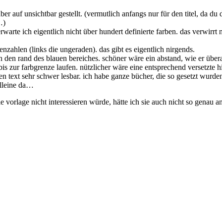
er auf unsichtbar gestellt. (vermutlich anfangs nur für den titel, da du d
…)
 erwarte ich eigentlich nicht über hundert definierte farben. das verwirr
itenzahlen (links die ungeraden). das gibt es eigentlich nirgends.
d an den rand des blauen bereiches. schöner wäre ein abstand, wie er übe
is zur farbgrenze laufen. nützlicher wäre eine entsprechend versetzte hil
en text sehr schwer lesbar. ich habe ganze bücher, die so gesetzt wurde
alleine da…
ie vorlage nicht interessieren würde, hätte ich sie auch nicht so genau