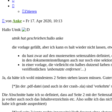
Zitieren
Beitrag
von
Anke
»
Fr 17. Apr 2020, 10:13
Hallo Utnik
utnik hat geschrieben:
hallo anke
die vorlage gefällt, aber ich kann es halt wieder nicht lassen, e
du hast zwar auf den musterseiten seitenzahlen definiert, d
in den dokumenteinstellungen auch nur noch eine sekti
in einer vorlage, die vielleicht ein halbes dutzend farben
veröffentlichen
'unbenutzte entfernen'…
)
Ja, da hätte ich wohl mindestens 2 Seiten stehen lassen müssen. Gute
[*]in der .pdf-datei (und auch in der crash-.sla) sind 'verkehrte'
Die Abschnitte hatte ich so definiert, dass auf Seite 2 mit der Seit
ja vorher auch noch das Inhaltsverzeichnis etc. Also sollte ich das nic
habe ich gerade ausprobiert)