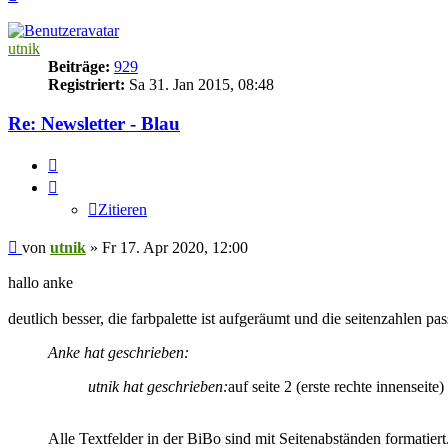
oben
utnik
Beiträge:
929
Registriert:
Sa 31. Jan 2015, 08:48
Re: Newsletter - Blau
Zitieren
Zitieren
Beitrag
von
utnik
»
Fr 17. Apr 2020, 12:00
hallo anke
deutlich besser, die farbpalette ist aufgeräumt und die seitenzahlen pa
Anke hat geschrieben:
utnik hat geschrieben:
auf seite 2 (erste rechte innenseit
Alle Textfelder in der BiBo sind mit Seitenabständen formatiert