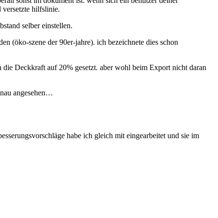
überall sonst im dokument ist. wenn sich ein benutzer deiner
versetzte hilfslinie.
stand selber einstellen.
rden (öko-szene der 90er-jahre). ich bezeichnete dies schon
h die Deckkraft auf 20% gesetzt. aber wohl beim Export nicht daran
o genau angesehen…
sserungsvorschläge habe ich gleich mit eingearbeitet und sie im