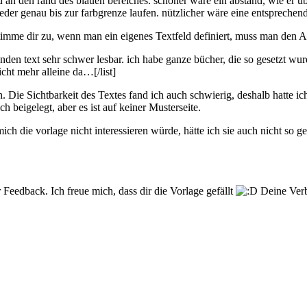
tand an den rand des blauen bereiches. schöner wäre ein abstand, wie er 
eder genau bis zur farbgrenze laufen. nützlicher wäre eine entsprechend 
stimme dir zu, wenn man ein eigenes Textfeld definiert, muss man den Ab
enden text sehr schwer lesbar. ich habe ganze bücher, die so gesetzt wu
icht mehr alleine da…[/list]
Die Sichtbarkeit des Textes fand ich auch schwierig, deshalb hatte ic
beigelegt, aber es ist auf keiner Musterseite.
mich die vorlage nicht interessieren würde, hätte ich sie auch nicht s
 Feedback. Ich freue mich, dass dir die Vorlage gefällt
Deine Verbe