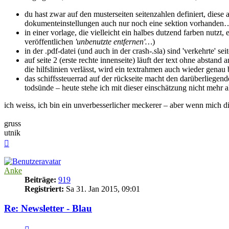
du hast zwar auf den musterseiten seitenzahlen definiert, diese ab
dokumenteinstellungen auch nur noch eine sektion vorhanden
in einer vorlage, die vielleicht ein halbes dutzend farben nutzt,
veröffentlichen
'unbenutzte entfernen'…
)
in der .pdf-datei (und auch in der crash-.sla) sind 'verkehrte' se
auf seite 2 (erste rechte innenseite) läuft der text ohne abstan
die hilfslinien verlässt, wird ein textrahmen auch wieder genau b
das schiffssteuerrad auf der rückseite macht den darüberliegend
todsünde – heute stehe ich mit dieser einschätzung nicht mehr 
ich weiss, ich bin ein unverbesserlicher meckerer – aber wenn mich d
gruss
utnik
Nach
oben
Anke
Beiträge:
919
Registriert:
Sa 31. Jan 2015, 09:01
Re: Newsletter - Blau
Zitieren