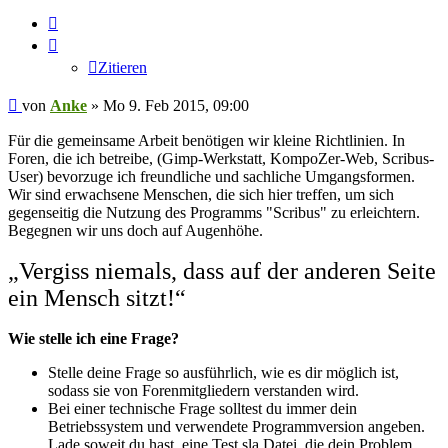
Zitieren
Zitieren
Beitrag
von
Anke
»
Mo 9. Feb 2015, 09:00
Für die gemeinsame Arbeit benötigen wir kleine Richtlinien. In
Foren, die ich betreibe, (Gimp-Werkstatt, KompoZer-Web, Scribus-
User) bevorzuge ich freundliche und sachliche Umgangsformen.
Wir sind erwachsene Menschen, die sich hier treffen, um sich
gegenseitig die Nutzung des Programms "Scribus" zu erleichtern.
Begegnen wir uns doch auf Augenhöhe.
„Vergiss niemals, dass auf der anderen Seite
ein Mensch sitzt!“
Wie stelle ich eine Frage?
Stelle deine Frage so ausführlich, wie es dir möglich ist,
sodass sie von Forenmitgliedern verstanden wird.
Bei einer technische Frage solltest du immer dein
Betriebssystem und verwendete Programmversion angeben.
Lade soweit du hast, eine Test.sla Datei, die dein Problem