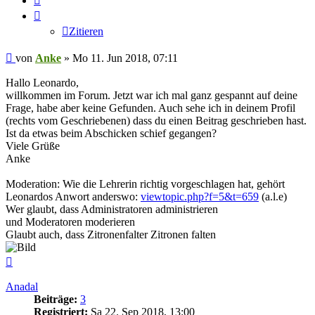
Zitieren
Beitrag
von
Anke
»
Mo 11. Jun 2018, 07:11
Hallo Leonardo,
willkommen im Forum. Jetzt war ich mal ganz gespannt auf deine
Frage, habe aber keine Gefunden. Auch sehe ich in deinem Profil
(rechts vom Geschriebenen) dass du einen Beitrag geschrieben hast.
Ist da etwas beim Abschicken schief gegangen?
Viele Grüße
Anke
Moderation: Wie die Lehrerin richtig vorgeschlagen hat, gehört
Leonardos Anwort anderswo:
viewtopic.php?f=5&t=659
(a.l.e)
Wer glaubt, dass Administratoren administrieren
und Moderatoren moderieren
Glaubt auch, dass Zitronenfalter Zitronen falten
Nach
oben
Anadal
Beiträge:
3
Registriert:
Sa 22. Sep 2018, 13:00