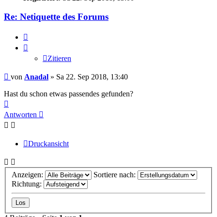
Re: Netiquette des Forums
Zitieren
Zitieren
Beitrag
von
Anadal
»
Sa 22. Sep 2018, 13:40
Hast du schon etwas passendes gefunden?
Nach
oben
Antworten
Druckansicht
Anzeigen:
Sortiere nach:
Richtung: