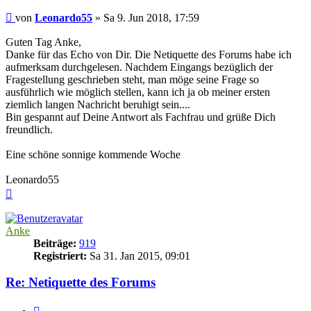
Beitrag
von
Leonardo55
»
Sa 9. Jun 2018, 17:59
Guten Tag Anke,
Danke für das Echo von Dir. Die Netiquette des Forums habe ich
aufmerksam durchgelesen. Nachdem Eingangs bezüglich der
Fragestellung geschrieben steht, man möge seine Frage so
ausführlich wie möglich stellen, kann ich ja ob meiner ersten
ziemlich langen Nachricht beruhigt sein....
Bin gespannt auf Deine Antwort als Fachfrau und grüße Dich
freundlich.
Eine schöne sonnige kommende Woche
Leonardo55
Nach
oben
Anke
Beiträge:
919
Registriert:
Sa 31. Jan 2015, 09:01
Re: Netiquette des Forums
Zitieren