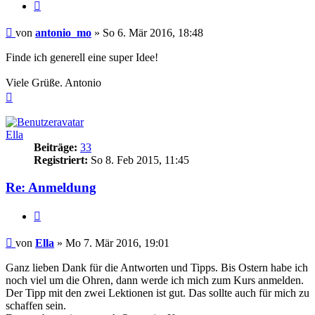
Zitieren
Beitrag
von
antonio_mo
»
So 6. Mär 2016, 18:48
Finde ich generell eine super Idee!
Viele Grüße. Antonio
Nach
oben
Ella
Beiträge:
33
Registriert:
So 8. Feb 2015, 11:45
Re: Anmeldung
Zitieren
Beitrag
von
Ella
»
Mo 7. Mär 2016, 19:01
Ganz lieben Dank für die Antworten und Tipps. Bis Ostern habe ich
noch viel um die Ohren, dann werde ich mich zum Kurs anmelden.
Der Tipp mit den zwei Lektionen ist gut. Das sollte auch für mich zu
schaffen sein.