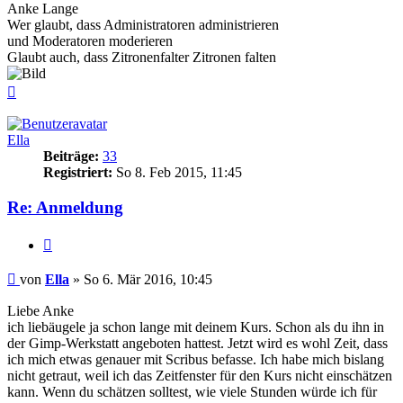
Anke Lange
Wer glaubt, dass Administratoren administrieren
und Moderatoren moderieren
Glaubt auch, dass Zitronenfalter Zitronen falten
Nach
oben
Ella
Beiträge:
33
Registriert:
So 8. Feb 2015, 11:45
Re: Anmeldung
Zitieren
Beitrag
von
Ella
»
So 6. Mär 2016, 10:45
Liebe Anke
ich liebäugele ja schon lange mit deinem Kurs. Schon als du ihn in
der Gimp-Werkstatt angeboten hattest. Jetzt wird es wohl Zeit, dass
ich mich etwas genauer mit Scribus befasse. Ich habe mich bislang
nicht getraut, weil ich das Zeitfenster für den Kurs nicht einschätzen
kann. Wenn du schätzen solltest, wie viele Stunden würde ich für