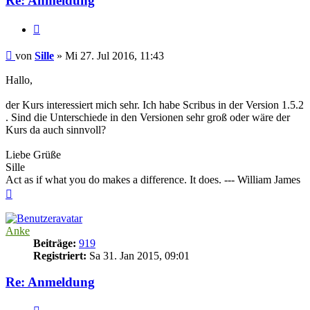
Re: Anmeldung
Zitieren
Beitrag
von
Sille
»
Mi 27. Jul 2016, 11:43
Hallo,
der Kurs interessiert mich sehr. Ich habe Scribus in der Version 1.5.2
. Sind die Unterschiede in den Versionen sehr groß oder wäre der
Kurs da auch sinnvoll?
Liebe Grüße
Sille
Act as if what you do makes a difference. It does. --- William James
Nach
oben
Anke
Beiträge:
919
Registriert:
Sa 31. Jan 2015, 09:01
Re: Anmeldung
Zitieren