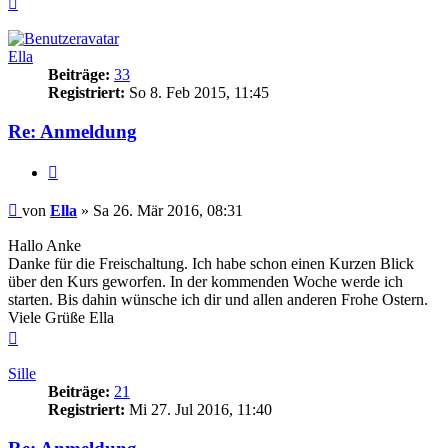
oben
Ella
Beiträge:
33
Registriert:
So 8. Feb 2015, 11:45
Re: Anmeldung
Zitieren
Beitrag
von
Ella
»
Sa 26. Mär 2016, 08:31
Hallo Anke
Danke für die Freischaltung. Ich habe schon einen Kurzen Blick
über den Kurs geworfen. In der kommenden Woche werde ich
starten. Bis dahin wünsche ich dir und allen anderen Frohe Ostern.
Viele Grüße Ella
Nach
oben
Sille
Beiträge:
21
Registriert:
Mi 27. Jul 2016, 11:40