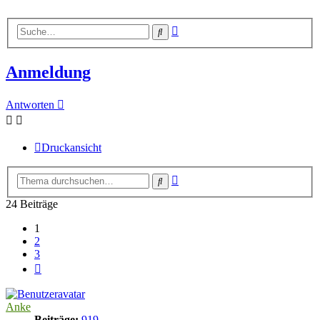
Erweiterte
Suche
Suche
Anmeldung
Antworten
Druckansicht
Erweiterte
Suche
Suche
24 Beiträge
1
2
3
Nächste
Anke
Beiträge:
919