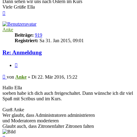
Dann sehen wir uns nach Ostern im Kurs
Viele Grüße Ella
Nach
oben
Anke
Beiträge:
919
Registriert:
Sa 31. Jan 2015, 09:01
Re: Anmeldung
Zitieren
Beitrag
von
Anke
»
Di 22. Mär 2016, 15:22
Hallo Ella
soeben habe ich dich auch freigeschaltet. Dann wünsche ich dir viel
Spaß mit Scribus und im Kurs.
Gurß Anke
Wer glaubt, dass Administratoren administrieren
und Moderatoren moderieren
Glaubt auch, dass Zitronenfalter Zitronen falten
Nach