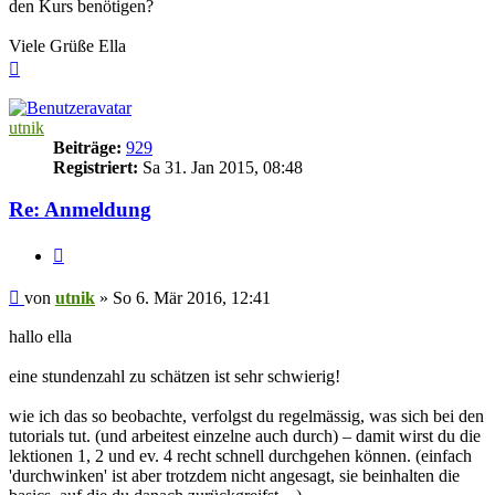
den Kurs benötigen?
Viele Grüße Ella
Nach
oben
utnik
Beiträge:
929
Registriert:
Sa 31. Jan 2015, 08:48
Re: Anmeldung
Zitieren
Beitrag
von
utnik
»
So 6. Mär 2016, 12:41
hallo ella
eine stundenzahl zu schätzen ist sehr schwierig!
wie ich das so beobachte, verfolgst du regelmässig, was sich bei den
tutorials tut. (und arbeitest einzelne auch durch) – damit wirst du die
lektionen 1, 2 und ev. 4 recht schnell durchgehen können. (einfach
'durchwinken' ist aber trotzdem nicht angesagt, sie beinhalten die