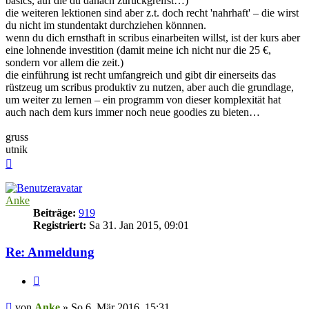
basics, auf die du danach zurückgreifst…)
die weiteren lektionen sind aber z.t. doch recht 'nahrhaft' – die wirst
du nicht im stundentakt durchziehen könnnen.
wenn du dich ernsthaft in scribus einarbeiten willst, ist der kurs aber
eine lohnende investition (damit meine ich nicht nur die 25 €,
sondern vor allem die zeit.)
die einführung ist recht umfangreich und gibt dir einerseits das
rüstzeug um scribus produktiv zu nutzen, aber auch die grundlage,
um weiter zu lernen – ein programm von dieser komplexität hat
auch nach dem kurs immer noch neue goodies zu bieten…
gruss
utnik
Nach
oben
Anke
Beiträge:
919
Registriert:
Sa 31. Jan 2015, 09:01
Re: Anmeldung
Zitieren
Beitrag
von
Anke
»
So 6. Mär 2016, 15:31