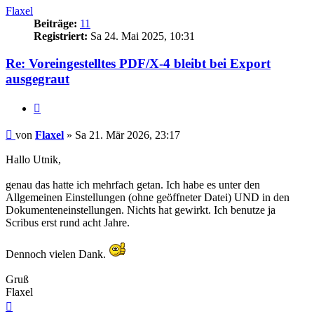
Flaxel
Beiträge:
11
Registriert:
Sa 24. Mai 2025, 10:31
Re: Voreingestelltes PDF/X-4 bleibt bei Export
ausgegraut
Zitieren
Beitrag
von
Flaxel
»
Sa 21. Mär 2026, 23:17
Hallo Utnik,
genau das hatte ich mehrfach getan. Ich habe es unter den
Allgemeinen Einstellungen (ohne geöffneter Datei) UND in den
Dokumenteneinstellungen. Nichts hat gewirkt. Ich benutze ja
Scribus erst rund acht Jahre.
Dennoch vielen Dank.
Gruß
Flaxel
Nach