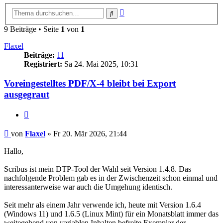
Erweiterte
Suche
Suche
9 Beiträge • Seite
1
von
1
Flaxel
Beiträge:
11
Registriert:
Sa 24. Mai 2025, 10:31
Voreingestelltes PDF/X-4 bleibt bei Export
ausgegraut
Zitieren
Beitrag
von
Flaxel
»
Fr 20. Mär 2026, 21:44
Hallo,
Scribus ist mein DTP-Tool der Wahl seit Version 1.4.8. Das
nachfolgende Problem gab es in der Zwischenzeit schon einmal und
interessanterweise war auch die Umgehung identisch.
Seit mehr als einem Jahr verwende ich, heute mit Version 1.6.4
(Windows 11) und 1.6.5 (Linux Mint) für ein Monatsblatt immer das
weitegehend von variablen Inhalten befreite Exemplar der