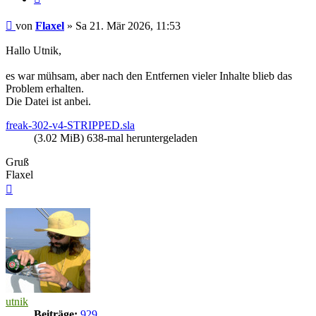
Beitrag
von
Flaxel
»
Sa 21. Mär 2026, 11:53
Hallo Utnik,
es war mühsam, aber nach den Entfernen vieler Inhalte blieb das
Problem erhalten.
Die Datei ist anbei.
freak-302-v4-STRIPPED.sla
(3.02 MiB) 638-mal heruntergeladen
Gruß
Flaxel
Nach
oben
utnik
Beiträge:
929