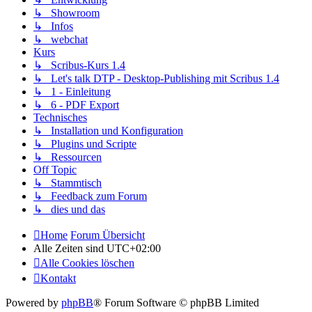
↳ Showroom
↳ Infos
↳ webchat
Kurs
↳ Scribus-Kurs 1.4
↳ Let's talk DTP - Desktop-Publishing mit Scribus 1.4
↳ 1 - Einleitung
↳ 6 - PDF Export
Technisches
↳ Installation und Konfiguration
↳ Plugins und Scripte
↳ Ressourcen
Off Topic
↳ Stammtisch
↳ Feedback zum Forum
↳ dies und das
Home
Forum Übersicht
Alle Zeiten sind
UTC+02:00
Alle Cookies löschen
Kontakt
Powered by
phpBB
® Forum Software © phpBB Limited