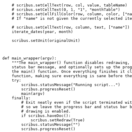
    # scribus.setCellText(row, col, value, tableName)

    # scribus.setCellText(0, 1, "1", "monthTable")

    # scribus.setCellFillColor(row, column, color, ["na
    # If "name" is not given the currently selected ite
    # scribus.setCellText(row, column, text, ["name"])

    iterate_dates(year, month)

    scribus.setUnit(originalUnit)

def main_wrapper(argv):

    """The main_wrapper() function disables redrawing, 
    status bar message, and optionally sets up the prog
    the main() function. Once everything finishes it cl
    function, making sure everything is sane before the
    try:

        scribus.statusMessage("Running script...")

        scribus.progressReset()

        main(argv)

    finally:

        # Exit neatly even if the script terminated wit
        # so we leave the progress bar and status bar b
        # drawing is enabled.

        if scribus.haveDoc():

            scribus.setRedraw(True)

        scribus.statusMessage("")

        scribus.progressReset()
