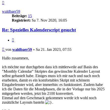
Nach
oben
waldbaer59
Beiträge:
15
Registriert:
Sa 7. Nov 2020, 16:05
Re: Spezielles Kalenderscript gesucht
Zitieren
Beitrag
von
waldbaer59
»
Sa 21. Jan 2023, 07:55
Hallo zusammen,
ich möchte nur durchgeben dass ich mittlerweile auf Basis des
"Monthly Calendar" Skriptes das gewünschte Kalender Layout
selbst gebastelt habe. Einiges muss ich mir nach und nach noch
erarbeiten, damit es ein komfortables Skript mit schönem
Eingabefenster wird, aber immerhin: es funktioniert. Zudem habe
ich die Daten für die Mondphasen, die in der Vorlage nur bis 2025
mitgegeben werden, jetzt bis 2100 konvertiert.
Einmal auf den Geschmack gekommen werde ich wohl noch
zusätzliche Layouts basteln
.