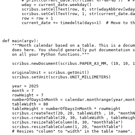
        # print(current_date.strftime("%Y-%m-%d"))  # P
        wday = current_date.weekday()

        scribus.setCellText(row, 0, str(wdayAbbrev[wday
        scribus.setCellText(row, 1, str(current_date.da
        row = row + 1

        current_date += timedelta(days=1)  # Move to th
def main(argv):

    """Month calendar based on a table. This is a docum
    does here. You should generally put documentation s
    on all your Python functions."""

    scribus.newDocument(scribus.PAPER_A3_MM, (10, 10, 1
    originalUnit = scribus.getUnit()

    scribus.setUnit(scribus.UNIT_MILLIMETERS)

    year = 2025

    month = 7

    rowHeight = 7

    numberOfDaysInMonth = calendar.monthrange(year,mont
    tableWidth = 80

    tableHeight = numberOfDaysInMonth * rowHeight

    scribus.createText(20, 20, tableWidth , 10, "monthN
    scribus.createTable(20, 30, tableWidth , tableHeigh
    scribus.resizeTableColumn(0, 30, "monthTable")

    scribus.resizeTableColumn(1, 20, "monthTable")

    # Resizes "column" to "width" in the table "name". 