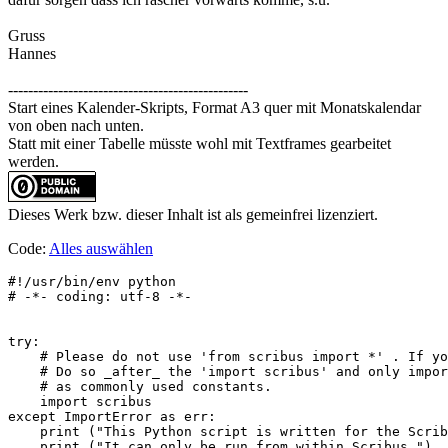
Gruss
Hannes
------------------------------------------------
Start eines Kalender-Skripts, Format A3 quer mit Monatskalendar
von oben nach unten.
Statt mit einer Tabelle müsste wohl mit Textframes gearbeitet
werden.
Dieses Werk bzw. dieser Inhalt ist als gemeinfrei lizenziert.
Code:
Alles auswählen
#!/usr/bin/env python

# -*- coding: utf-8 -*-

try:

    # Please do not use 'from scribus import *' . If yo
    # Do so _after_ the 'import scribus' and only impor
    # as commonly used constants.

    import scribus

except ImportError as err:

    print ("This Python script is written for the Scrib
    print ("It can only be run from within Scribus.")
