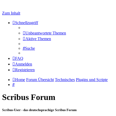
Zum Inhalt
Schnellzugriff
Unbeantwortete Themen
Aktive Themen
Suche
FAQ
Anmelden
Registrieren
Home
Forum Übersicht
Technisches
Plugins und Scripte
Suche
Scribus Forum
Scribus-User - das deutschsprachige Scribus Forum