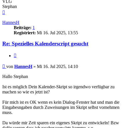
VLG
Stephan
Nach
oben
HannesH
Beiträge:
1
Registriert:
Mi 16. Jul 2025, 13:55
Re: Spezielles Kalenderscript gesucht
Zitieren
Beitrag
von
HannesH
»
Mi 16. Jul 2025, 14:10
Hallo Stephan
Ist es möglich Dein Kalender-Skript so irgendwo verfügbar zu
machen so wie es jetzt ist?
Für mich ist es OK wenn es kein Dialog-Fenster hat und man die
Eingabesngaben durch Zuweisungen im Skript selbst vornehmen
muss.
Da würde mir Zeit sparen ein eigenes Skript zu entwickeln! Bzw
dafür sorgen dass ich rascher vorwärts komme, s.u.