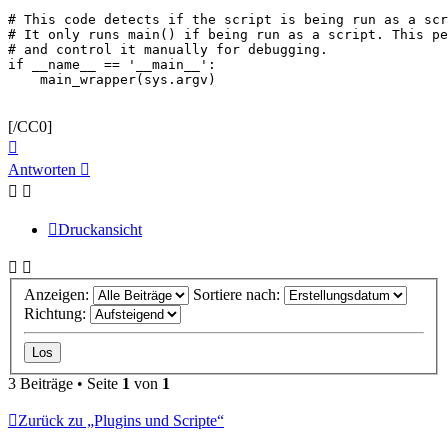
# This code detects if the script is being run as a scr
# It only runs main() if being run as a script. This pe
# and control it manually for debugging.

if __name__ == '__main__':

[/CC0]
Nach
oben
Antworten
Druckansicht
Anzeigen:
Sortiere nach:
Richtung:
3 Beiträge • Seite
1
von
1
Zurück zu „Plugins und Scripte“