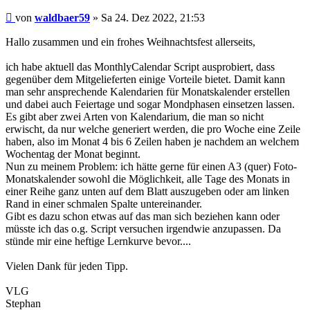
Beitrag
von
waldbaer59
»
Sa 24. Dez 2022, 21:53
Hallo zusammen und ein frohes Weihnachtsfest allerseits,
ich habe aktuell das MonthlyCalendar Script ausprobiert, dass
gegenüber dem Mitgelieferten einige Vorteile bietet. Damit kann
man sehr ansprechende Kalendarien für Monatskalender erstellen
und dabei auch Feiertage und sogar Mondphasen einsetzen lassen.
Es gibt aber zwei Arten von Kalendarium, die man so nicht
erwischt, da nur welche generiert werden, die pro Woche eine Zeile
haben, also im Monat 4 bis 6 Zeilen haben je nachdem an welchem
Wochentag der Monat beginnt.
Nun zu meinem Problem: ich hätte gerne für einen A3 (quer) Foto-
Monatskalender sowohl die Möglichkeit, alle Tage des Monats in
einer Reihe ganz unten auf dem Blatt auszugeben oder am linken
Rand in einer schmalen Spalte untereinander.
Gibt es dazu schon etwas auf das man sich beziehen kann oder
müsste ich das o.g. Script versuchen irgendwie anzupassen. Da
stünde mir eine heftige Lernkurve bevor....
Vielen Dank für jeden Tipp.
VLG
Stephan