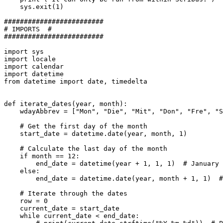
    sys.exit(1)

#########################

# IMPORTS  #

#########################

import sys

import locale

import calendar

import datetime

from datetime import date, timedelta

def iterate_dates(year, month):

    wdayAbbrev = ["Mon", "Die", "Mit", "Don", "Fre", "S
    # Get the first day of the month

    start_date = datetime.date(year, month, 1)

    # Calculate the last day of the month

    if month == 12:

        end_date = datetime(year + 1, 1, 1)  # January 
    else:

        end_date = datetime.date(year, month + 1, 1)  #
    # Iterate through the dates

    row = 0

    current_date = start_date

    while current_date < end_date:
