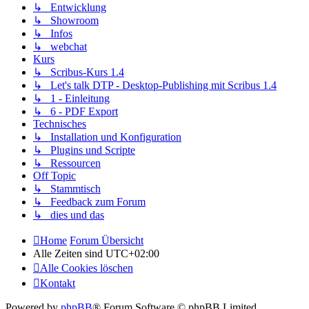
↳ Entwicklung
↳ Showroom
↳ Infos
↳ webchat
Kurs
↳ Scribus-Kurs 1.4
↳ Let's talk DTP - Desktop-Publishing mit Scribus 1.4
↳ 1 - Einleitung
↳ 6 - PDF Export
Technisches
↳ Installation und Konfiguration
↳ Plugins und Scripte
↳ Ressourcen
Off Topic
↳ Stammtisch
↳ Feedback zum Forum
↳ dies und das
Home
Forum Übersicht
Alle Zeiten sind
UTC+02:00
Alle Cookies löschen
Kontakt
Powered by
phpBB
® Forum Software © phpBB Limited