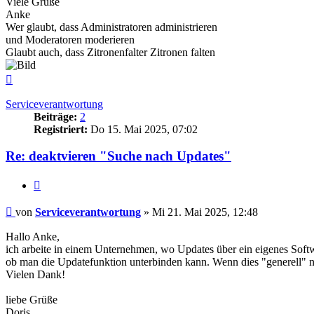
Viele Grüße
Anke
Wer glaubt, dass Administratoren administrieren
und Moderatoren moderieren
Glaubt auch, dass Zitronenfalter Zitronen falten
Nach
oben
Serviceverantwortung
Beiträge:
2
Registriert:
Do 15. Mai 2025, 07:02
Re: deaktvieren "Suche nach Updates"
Zitieren
Beitrag
von
Serviceverantwortung
»
Mi 21. Mai 2025, 12:48
Hallo Anke,
ich arbeite in einem Unternehmen, wo Updates über ein eigenes Softw
ob man die Updatefunktion unterbinden kann. Wenn dies "generell" n
Vielen Dank!
liebe Grüße
Doris