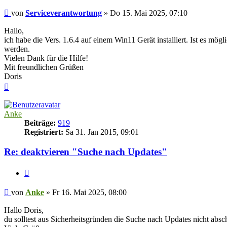
Beitrag
von
Serviceverantwortung
»
Do 15. Mai 2025, 07:10
Hallo,
ich habe die Vers. 1.6.4 auf einem Win11 Gerät installiert. Ist es mö
werden.
Vielen Dank für die Hilfe!
Mit freundlichen Grüßen
Doris
Nach
oben
Anke
Beiträge:
919
Registriert:
Sa 31. Jan 2015, 09:01
Re: deaktvieren "Suche nach Updates"
Zitieren
Beitrag
von
Anke
»
Fr 16. Mai 2025, 08:00
Hallo Doris,
du solltest aus Sicherheitsgründen die Suche nach Updates nicht absch