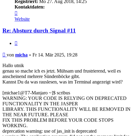
Registriert:
Mo 27. Aug 2018, 14:25
Kontaktdaten:
Kontaktdaten
von
Website
micha
Re: Absturz durch Signal #11
Zitieren
Beitrag
von
micha
»
Fr 14. Mär 2025, 19:28
Hallo utnik
genau so mache ich es jetzt. Mühsam und frustrierend, weil es
anscheinend mehrere Sündenböcke gibt.
Kannst Du da was rauslesen, was im Terminal angezeigt wird?
[michae1@T7-Manjaro ~]$ scribus
WARNING: YOUR CODE IS RELYING ON DEPRECATED
FUNCTIONALITY IN THE JASPER
LIBRARY. THIS FUNCTIONALITY WILL BE REMOVED IN
THE NEAR FUTURE. PLEASE
FIX THIS PROBLEM BEFORE YOUR CODE STOPS
WORKING.
deprecation warning: use of jas_init is deprecated