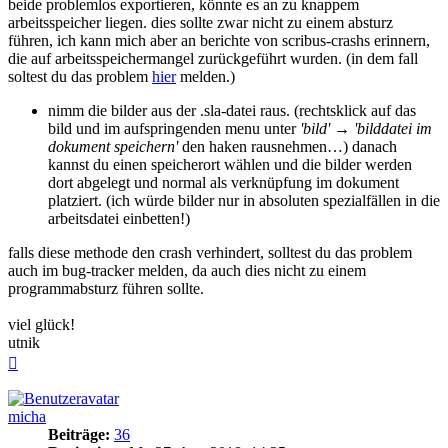
beide problemlos exportieren, könnte es an zu knappem
arbeitsspeicher liegen. dies sollte zwar nicht zu einem absturz
führen, ich kann mich aber an berichte von scribus-crashs erinnern,
die auf arbeitsspeichermangel zurückgeführt wurden. (in dem fall
soltest du das problem
hier
melden.)
nimm die bilder aus der .sla-datei raus. (rechtsklick auf das
bild und im aufspringenden menu unter
'bild' → 'bilddatei im
dokument speichern'
den haken rausnehmen…) danach
kannst du einen speicherort wählen und die bilder werden
dort abgelegt und normal als verknüpfung im dokument
platziert. (ich würde bilder nur in absoluten spezialfällen in die
arbeitsdatei einbetten!)
falls diese methode den crash verhindert, solltest du das problem
auch im bug-tracker melden, da auch dies nicht zu einem
programmabsturz führen sollte.
viel glück!
utnik
Nach
oben
micha
Beiträge:
36