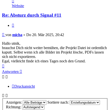
Kontaktdaten
von
Website
micha
Re: Absturz durch Signal #11
Zitieren
Beitrag
von
micha
»
Do 20. Mär 2025, 20:42
Hallo utnik,
brauchst Dich nicht weiter bemühen, die Projekt Datei ist ordentlich
kaputt. Selbst wenn ich alle Bilder im Projekt lösche, PDFs lassen
sich nicht exportieren.
Egal, vielleicht finde ich eines Tages noch den Grund.
Nach
oben
Antworten
Druckansicht
Anzeigen:
Sortiere nach:
Richtung: