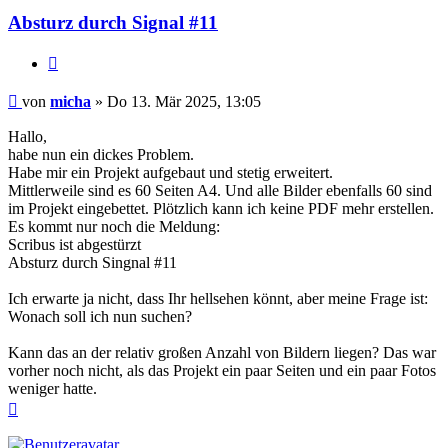
Absturz durch Signal #11
Zitieren
Beitrag
von
micha
»
Do 13. Mär 2025, 13:05
Hallo,
habe nun ein dickes Problem.
Habe mir ein Projekt aufgebaut und stetig erweitert.
Mittlerweile sind es 60 Seiten A4. Und alle Bilder ebenfalls 60 sind
im Projekt eingebettet. Plötzlich kann ich keine PDF mehr erstellen.
Es kommt nur noch die Meldung:
Scribus ist abgestürzt
Absturz durch Singnal #11
Ich erwarte ja nicht, dass Ihr hellsehen könnt, aber meine Frage ist:
Wonach soll ich nun suchen?
Kann das an der relativ großen Anzahl von Bildern liegen? Das war
vorher noch nicht, als das Projekt ein paar Seiten und ein paar Fotos
weniger hatte.
Nach
oben