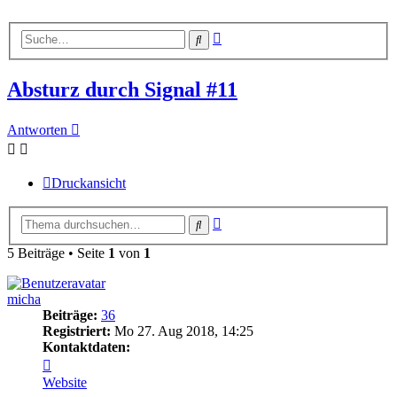
Erweiterte
Suche
Suche
Absturz durch Signal #11
Antworten
Druckansicht
Erweiterte
Suche
Suche
5 Beiträge • Seite
1
von
1
micha
Beiträge:
36
Registriert:
Mo 27. Aug 2018, 14:25
Kontaktdaten:
Kontaktdaten
von
Website
micha