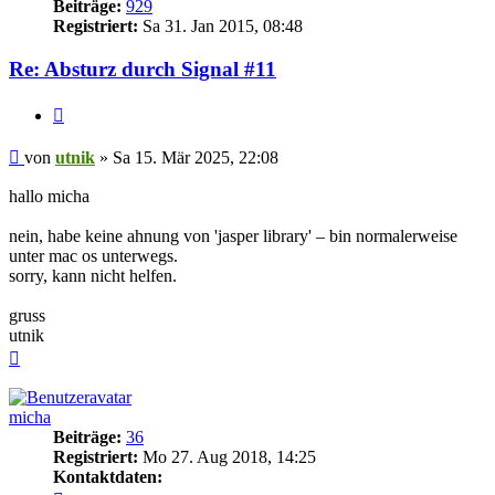
Beiträge:
929
Registriert:
Sa 31. Jan 2015, 08:48
Re: Absturz durch Signal #11
Zitieren
Beitrag
von
utnik
»
Sa 15. Mär 2025, 22:08
hallo micha
nein, habe keine ahnung von 'jasper library' – bin normalerweise
unter mac os unterwegs.
sorry, kann nicht helfen.
gruss
utnik
Nach
oben
micha
Beiträge:
36
Registriert:
Mo 27. Aug 2018, 14:25
Kontaktdaten: