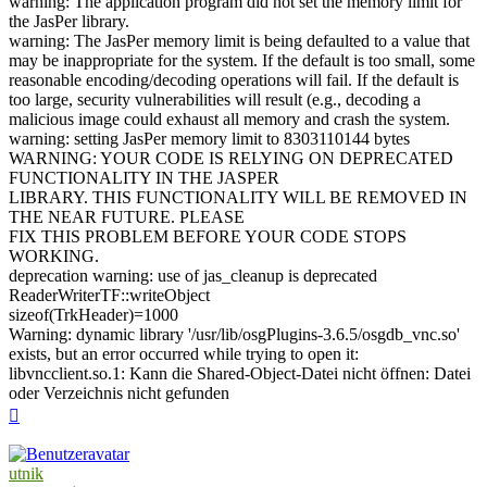
warning: The application program did not set the memory limit for
the JasPer library.
warning: The JasPer memory limit is being defaulted to a value that
may be inappropriate for the system. If the default is too small, some
reasonable encoding/decoding operations will fail. If the default is
too large, security vulnerabilities will result (e.g., decoding a
malicious image could exhaust all memory and crash the system.
warning: setting JasPer memory limit to 8303110144 bytes
WARNING: YOUR CODE IS RELYING ON DEPRECATED
FUNCTIONALITY IN THE JASPER
LIBRARY. THIS FUNCTIONALITY WILL BE REMOVED IN
THE NEAR FUTURE. PLEASE
FIX THIS PROBLEM BEFORE YOUR CODE STOPS
WORKING.
deprecation warning: use of jas_cleanup is deprecated
ReaderWriterTF::writeObject
sizeof(TrkHeader)=1000
Warning: dynamic library '/usr/lib/osgPlugins-3.6.5/osgdb_vnc.so'
exists, but an error occurred while trying to open it:
libvncclient.so.1: Kann die Shared-Object-Datei nicht öffnen: Datei
oder Verzeichnis nicht gefunden
Nach
oben
utnik