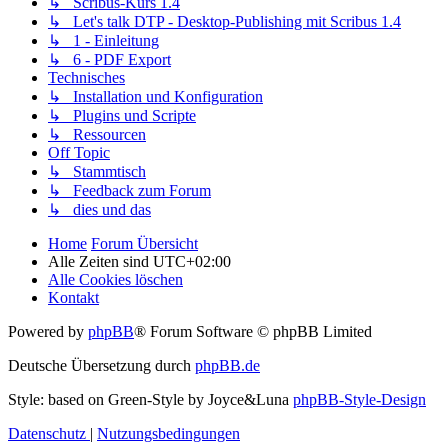
↳ Scribus-Kurs 1.4
↳ Let's talk DTP - Desktop-Publishing mit Scribus 1.4
↳ 1 - Einleitung
↳ 6 - PDF Export
Technisches
↳ Installation und Konfiguration
↳ Plugins und Scripte
↳ Ressourcen
Off Topic
↳ Stammtisch
↳ Feedback zum Forum
↳ dies und das
Home
Forum Übersicht
Alle Zeiten sind
UTC+02:00
Alle Cookies löschen
Kontakt
Powered by
phpBB
® Forum Software © phpBB Limited
Deutsche Übersetzung durch
phpBB.de
Style: based on Green-Style by Joyce&Luna
phpBB-Style-Design
Datenschutz
|
Nutzungsbedingungen