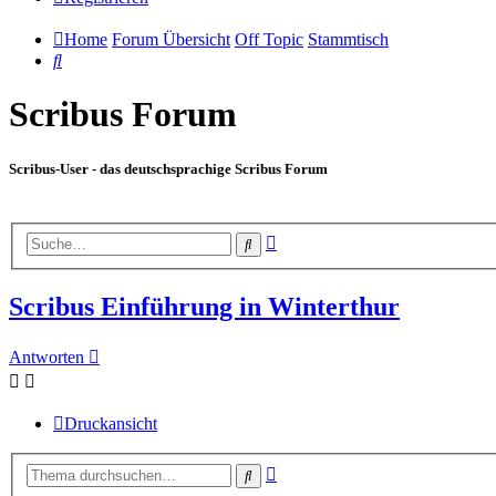
Home
Forum Übersicht
Off Topic
Stammtisch
Suche
Scribus Forum
Scribus-User - das deutschsprachige Scribus Forum
Erweiterte
Suche
Suche
Scribus Einführung in Winterthur
Antworten
Druckansicht
Erweiterte
Suche
Suche