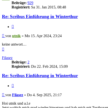
Beiträge:
929
Registriert:
Sa 31. Jan 2015, 08:48
Re: Scribus Einführung in Winterthur
Zitieren
Beitrag
von
utnik
»
Mo 15. Apr 2024, 23:24
keine antwort…
Nach
oben
Filasez
Beiträge:
2
Registriert:
Do 22. Feb 2024, 15:09
Re: Scribus Einführung in Winterthur
Zitieren
Beitrag
von
Filasez
»
Do 4. Sep 2025, 21:17
Hoi utnik und a.l.e
Jetzt woltich mich grad wieder hinsetzen und hab mich mit Textboxe