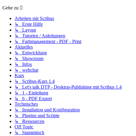
Gehe zu
Arbeiten mit Scribus
↳ Erste Hilfe
↳ Layout
↳ Tutorien / Anleitungen
↳ Farbmanagement - PDF - Print
Aktuelles
↳ Entwicklung
↳ Showroom
↳ Infos
↳ webchat
Kurs
↳ Scribus-Kurs 1.4
↳ Let's talk DTP - Desktop-Publishing mit Scribus 1.4
↳ 1 - Einleitung
↳ 6 - PDF Export
Technisches
↳ Installation und Konfiguration
↳ Plugins und Scripte
↳ Ressourcen
Off Topic
↳ Stammtisch