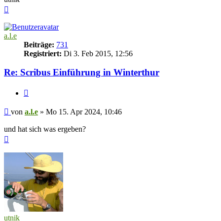
Nach
oben
a.l.e
Beiträge:
731
Registriert:
Di 3. Feb 2015, 12:56
Re: Scribus Einführung in Winterthur
Zitieren
Beitrag
von
a.l.e
»
Mo 15. Apr 2024, 10:46
und hat sich was ergeben?
Nach
oben
utnik