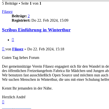
5 Beiträge • Seite
1
von
1
Filasez
Beiträge:
2
Registriert:
Do 22. Feb 2024, 15:09
Scribus Einführung in Winterthur
Zitieren
Beitrag
von
Filasez
»
Do 22. Feb 2024, 15:18
Guten Tag liebes Forum
Der gemeinnützige Verein Filasez engagiert sich für den Wandel in d
des öffentlichen Freizeitangebots Fabrica für Mädchen und Jungen ab 
Wir benutzen fast ausschließlich Open Source und möchten nun auch 
Wir suchen Menschen in Winterthur, die uns mit einer Schulung helfen 
Kennt Ihr jemanden in der Nähe.
Herzlich André
Nach
oben