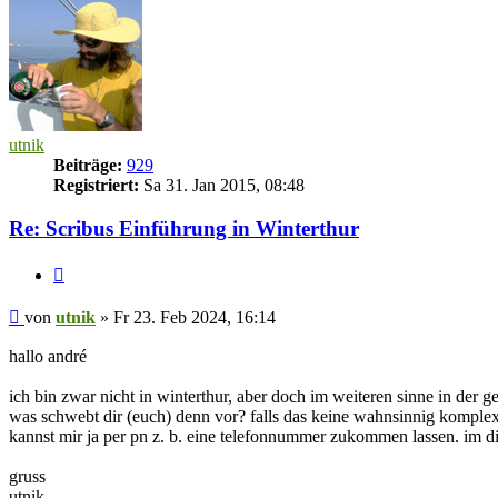
utnik
Beiträge:
929
Registriert:
Sa 31. Jan 2015, 08:48
Re: Scribus Einführung in Winterthur
Zitieren
Beitrag
von
utnik
»
Fr 23. Feb 2024, 16:14
hallo andré
ich bin zwar nicht in winterthur, aber doch im weiteren sinne in der 
was schwebt dir (euch) denn vor? falls das keine wahnsinnig komplexen 
kannst mir ja per pn z. b. eine telefonnummer zukommen lassen. im di
gruss
utnik