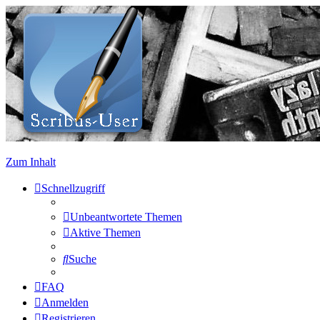
Zum Inhalt
Schnellzugriff
Unbeantwortete Themen
Aktive Themen
Suche
FAQ
Anmelden
Registrieren