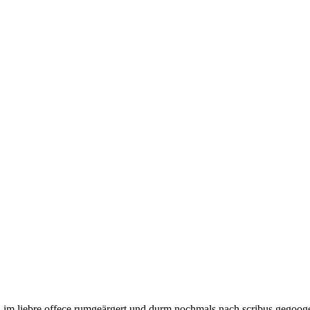
n im liebre offece rumgeärgert und durm nochmals nach scribus gegoog