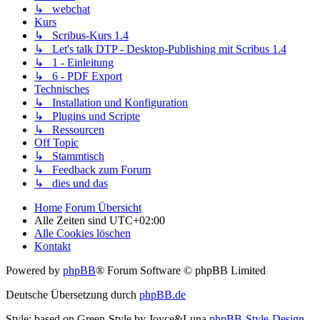
↳ webchat
Kurs
↳ Scribus-Kurs 1.4
↳ Let's talk DTP - Desktop-Publishing mit Scribus 1.4
↳ 1 - Einleitung
↳ 6 - PDF Export
Technisches
↳ Installation und Konfiguration
↳ Plugins und Scripte
↳ Ressourcen
Off Topic
↳ Stammtisch
↳ Feedback zum Forum
↳ dies und das
Home
Forum Übersicht
Alle Zeiten sind
UTC+02:00
Alle Cookies löschen
Kontakt
Powered by
phpBB
® Forum Software © phpBB Limited
Deutsche Übersetzung durch
phpBB.de
Style: based on Green-Style by Joyce&Luna
phpBB-Style-Design