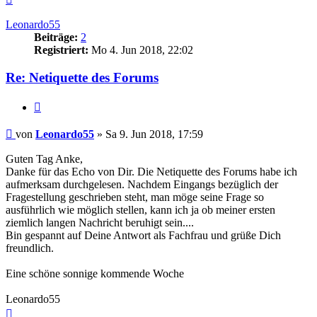
oben
Leonardo55
Beiträge:
2
Registriert:
Mo 4. Jun 2018, 22:02
Re: Netiquette des Forums
Zitieren
Beitrag
von
Leonardo55
»
Sa 9. Jun 2018, 17:59
Guten Tag Anke,
Danke für das Echo von Dir. Die Netiquette des Forums habe ich
aufmerksam durchgelesen. Nachdem Eingangs bezüglich der
Fragestellung geschrieben steht, man möge seine Frage so
ausführlich wie möglich stellen, kann ich ja ob meiner ersten
ziemlich langen Nachricht beruhigt sein....
Bin gespannt auf Deine Antwort als Fachfrau und grüße Dich
freundlich.
Eine schöne sonnige kommende Woche
Leonardo55
Nach