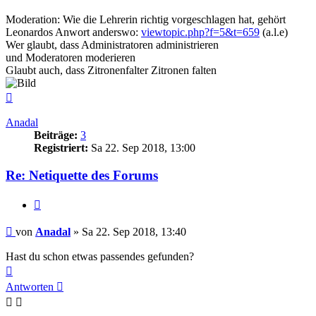
Moderation: Wie die Lehrerin richtig vorgeschlagen hat, gehört
Leonardos Anwort anderswo:
viewtopic.php?f=5&t=659
(a.l.e)
Wer glaubt, dass Administratoren administrieren
und Moderatoren moderieren
Glaubt auch, dass Zitronenfalter Zitronen falten
Nach
oben
Anadal
Beiträge:
3
Registriert:
Sa 22. Sep 2018, 13:00
Re: Netiquette des Forums
Zitieren
Beitrag
von
Anadal
»
Sa 22. Sep 2018, 13:40
Hast du schon etwas passendes gefunden?
Nach
oben
Antworten