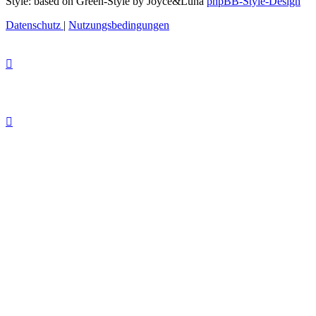
Style: based on Green-Style by Joyce&Luna
phpBB-Style-Design
Datenschutz
|
Nutzungsbedingungen