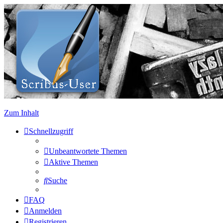
Zum Inhalt
Schnellzugriff
Unbeantwortete Themen
Aktive Themen
Suche
FAQ
Anmelden
Registrieren