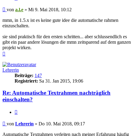
Beitrag
von
a.l.e
»
Mi 9. Mai 2018, 10:12
mmn, in 1.5.x ist es keine gute idee die automatische rahmen
einzuschalten.
sie sind praktisch für den ersten schritten... aber schlussendlich es
gibt ein paar andere lösungen die mmn zeitsparend auf dem ganzen
projekt wirken.
Nach
oben
Lehrerin
Beiträge:
147
Registriert:
Sa 31. Jan 2015, 19:06
Re: Automatische Textrahmen nachträglich
einschalten?
Zitieren
Beitrag
von
Lehrerin
»
Do 10. Mai 2018, 09:17
Automatische Textrahmen verleiten nach meiner Erfahrung häufig