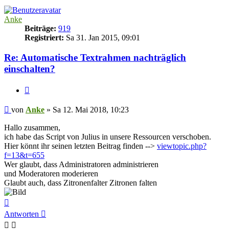
Anke
Beiträge:
919
Registriert:
Sa 31. Jan 2015, 09:01
Re: Automatische Textrahmen nachträglich
einschalten?
Zitieren
Beitrag
von
Anke
»
Sa 12. Mai 2018, 10:23
Hallo zusammen,
ich habe das Script von Julius in unsere Ressourcen verschoben.
Hier könnt ihr seinen letzten Beitrag finden -->
viewtopic.php?
f=13&t=655
Wer glaubt, dass Administratoren administrieren
und Moderatoren moderieren
Glaubt auch, dass Zitronenfalter Zitronen falten
Nach
oben
Antworten