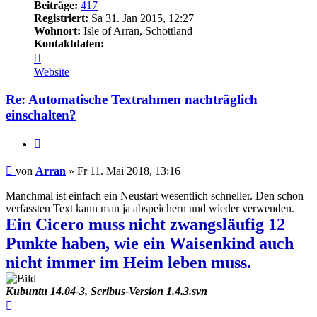
Beiträge:
417
Registriert:
Sa 31. Jan 2015, 12:27
Wohnort:
Isle of Arran, Schottland
Kontaktdaten:
Kontaktdaten
von
Website
Arran
Re: Automatische Textrahmen nachträglich
einschalten?
Zitieren
Beitrag
von
Arran
»
Fr 11. Mai 2018, 13:16
Manchmal ist einfach ein Neustart wesentlich schneller. Den schon
verfassten Text kann man ja abspeichern und wieder verwenden.
Ein Cicero muss nicht zwangsläufig 12
Punkte haben, wie ein Waisenkind auch
nicht immer im Heim leben muss.
Kubuntu 14.04-3, Scribus-Version 1.4.3.svn
Nach
oben