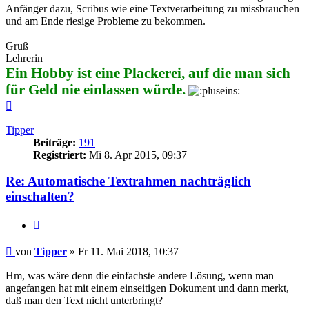
Anfänger dazu, Scribus wie eine Textverarbeitung zu missbrauchen
und am Ende riesige Probleme zu bekommen.
Gruß
Lehrerin
Ein Hobby ist eine Plackerei, auf die man sich
für Geld nie einlassen würde.
Nach
oben
Tipper
Beiträge:
191
Registriert:
Mi 8. Apr 2015, 09:37
Re: Automatische Textrahmen nachträglich
einschalten?
Zitieren
Beitrag
von
Tipper
»
Fr 11. Mai 2018, 10:37
Hm, was wäre denn die einfachste andere Lösung, wenn man
angefangen hat mit einem einseitigen Dokument und dann merkt,
daß man den Text nicht unterbringt?