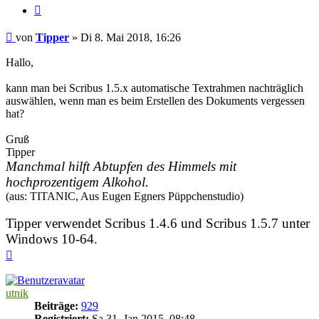
Zitieren
Beitrag
von
Tipper
»
Di 8. Mai 2018, 16:26
Hallo,
kann man bei Scribus 1.5.x automatische Textrahmen nachträglich
auswählen, wenn man es beim Erstellen des Dokuments vergessen
hat?
Gruß
Tipper
Manchmal hilft Abtupfen des Himmels mit
hochprozentigem Alkohol.
(aus: TITANIC, Aus Eugen Egners Püppchenstudio)
Tipper verwendet Scribus 1.4.6 und Scribus 1.5.7 unter
Windows 10-64.
Nach
oben
utnik
Beiträge:
929
Registriert:
Sa 31. Jan 2015, 08:48