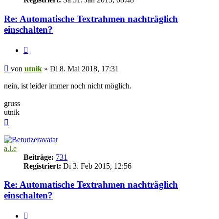
Re: Automatische Textrahmen nachträglich
einschalten?
Zitieren
Beitrag
von
utnik
»
Di 8. Mai 2018, 17:31
nein, ist leider immer noch nicht möglich.
gruss
utnik
Nach
oben
a.l.e
Beiträge:
731
Registriert:
Di 3. Feb 2015, 12:56
Re: Automatische Textrahmen nachträglich
einschalten?
Zitieren