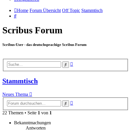
Home
Forum Übersicht
Off Topic
Stammtisch
Suche
Scribus Forum
Scribus-User - das deutschsprachige Scribus Forum
Erweiterte
Suche
Suche
Stammtisch
Neues Thema
Erweiterte
Suche
Suche
22 Themen • Seite
1
von
1
Bekanntmachungen
Antworten