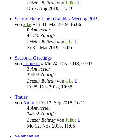
Letzter Beitrag
von
Julius
Do 8. Aug 2019, 14:19
Saarbrücken: Libre Graphics Meeting 2019
von
a.l.e
»
Fr 31. Mai 2019, 16:06
0
Antworten
44546
Zugriffe
Letzter Beitrag
von
a.l.e
Fr 31. Mai 2019, 16:06
Seasonal Greetings
von
Lehrerin
»
Mo 24. Dez 2018, 07:03
3
Antworten
29903
Zugriffe
Letzter Beitrag
von
a.l.e
Fr 28. Dez 2018, 10:58
Trauer
von
Arran
»
Do 13. Sep 2018, 16:11
4
Antworten
34792
Zugriffe
Letzter Beitrag
von
Julius
Mo 12. Nov 2018, 11:05
Seitenzahlen