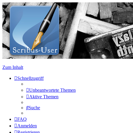
Zum Inhalt
Schnellzugriff
Unbeantwortete Themen
Aktive Themen
Suche
FAQ
Anmelden
Registrieren