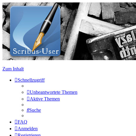
Zum Inhalt
Schnellzugriff
Unbeantwortete Themen
Aktive Themen
Suche
FAQ
Anmelden
Registrieren