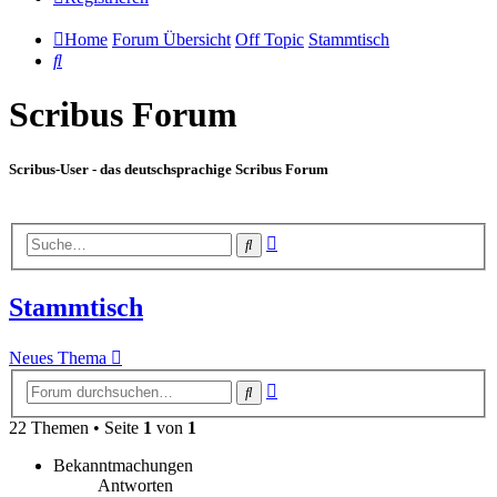
Home
Forum Übersicht
Off Topic
Stammtisch
Suche
Scribus Forum
Scribus-User - das deutschsprachige Scribus Forum
Erweiterte
Suche
Suche
Stammtisch
Neues Thema
Erweiterte
Suche
Suche
22 Themen • Seite
1
von
1
Bekanntmachungen
Antworten