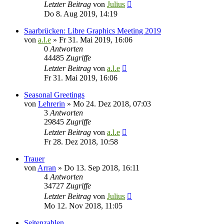
Letzter Beitrag
von
Julius
Do 8. Aug 2019, 14:19
Saarbrücken: Libre Graphics Meeting 2019
von
a.l.e
»
Fr 31. Mai 2019, 16:06
0
Antworten
44485
Zugriffe
Letzter Beitrag
von
a.l.e
Fr 31. Mai 2019, 16:06
Seasonal Greetings
von
Lehrerin
»
Mo 24. Dez 2018, 07:03
3
Antworten
29845
Zugriffe
Letzter Beitrag
von
a.l.e
Fr 28. Dez 2018, 10:58
Trauer
von
Arran
»
Do 13. Sep 2018, 16:11
4
Antworten
34727
Zugriffe
Letzter Beitrag
von
Julius
Mo 12. Nov 2018, 11:05
Seitenzahlen