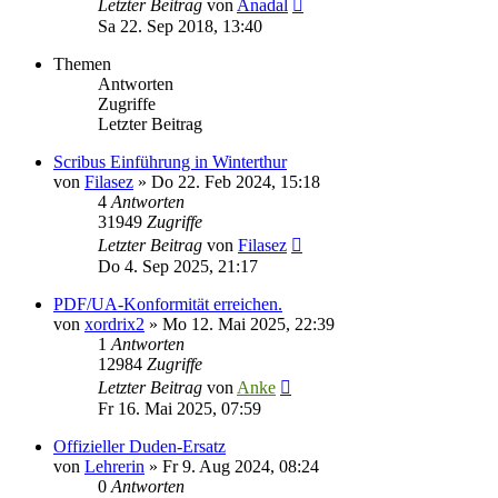
Letzter Beitrag
von
Anadal
Sa 22. Sep 2018, 13:40
Themen
Antworten
Zugriffe
Letzter Beitrag
Scribus Einführung in Winterthur
von
Filasez
»
Do 22. Feb 2024, 15:18
4
Antworten
31949
Zugriffe
Letzter Beitrag
von
Filasez
Do 4. Sep 2025, 21:17
PDF/UA-Konformität erreichen.
von
xordrix2
»
Mo 12. Mai 2025, 22:39
1
Antworten
12984
Zugriffe
Letzter Beitrag
von
Anke
Fr 16. Mai 2025, 07:59
Offizieller Duden-Ersatz
von
Lehrerin
»
Fr 9. Aug 2024, 08:24
0
Antworten