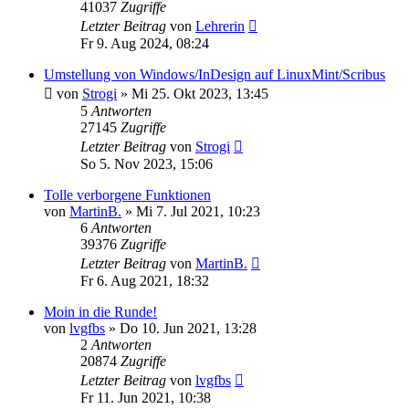
41037
Zugriffe
Letzter Beitrag
von
Lehrerin
Fr 9. Aug 2024, 08:24
Umstellung von Windows/InDesign auf LinuxMint/Scribus
von
Strogi
»
Mi 25. Okt 2023, 13:45
5
Antworten
27145
Zugriffe
Letzter Beitrag
von
Strogi
So 5. Nov 2023, 15:06
Tolle verborgene Funktionen
von
MartinB.
»
Mi 7. Jul 2021, 10:23
6
Antworten
39376
Zugriffe
Letzter Beitrag
von
MartinB.
Fr 6. Aug 2021, 18:32
Moin in die Runde!
von
lvgfbs
»
Do 10. Jun 2021, 13:28
2
Antworten
20874
Zugriffe
Letzter Beitrag
von
lvgfbs
Fr 11. Jun 2021, 10:38