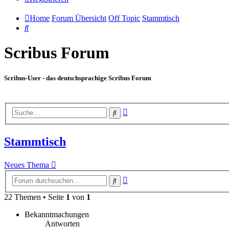
Home
Forum Übersicht
Off Topic
Stammtisch
Suche
Scribus Forum
Scribus-User - das deutschsprachige Scribus Forum
Erweiterte
Suche
Suche
Stammtisch
Neues Thema
Erweiterte
Suche
Suche
22 Themen • Seite
1
von
1
Bekanntmachungen
Antworten