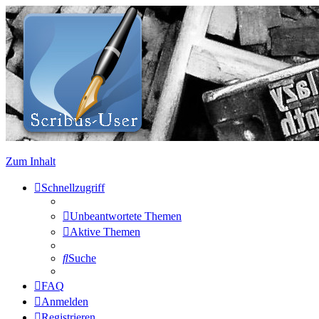
Zum Inhalt
Schnellzugriff
Unbeantwortete Themen
Aktive Themen
Suche
FAQ
Anmelden
Registrieren