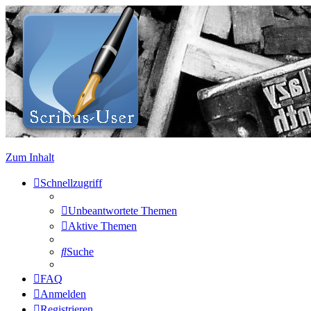
Zum Inhalt
Schnellzugriff
Unbeantwortete Themen
Aktive Themen
Suche
FAQ
Anmelden
Registrieren