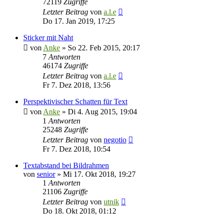
72119
Zugriffe
Letzter Beitrag
von
a.l.e
Do 17. Jan 2019, 17:25
Sticker mit Naht
von
Anke
»
So 22. Feb 2015, 20:17
7
Antworten
46174
Zugriffe
Letzter Beitrag
von
a.l.e
Fr 7. Dez 2018, 13:56
Perspektivischer Schatten für Text
von
Anke
»
Di 4. Aug 2015, 19:04
1
Antworten
25248
Zugriffe
Letzter Beitrag
von
negotio
Fr 7. Dez 2018, 10:54
Textabstand bei Bildrahmen
von
senior
»
Mi 17. Okt 2018, 19:27
1
Antworten
21106
Zugriffe
Letzter Beitrag
von
utnik
Do 18. Okt 2018, 01:12