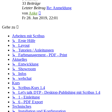
33
Beiträge
Letzter Beitrag
Re: Anmeldung
Neuester
von
Anke
Beitrag
Fr 28. Jun 2019, 22:01
Gehe zu
Arbeiten mit Scribus
↳ Erste Hilfe
↳ Layout
↳ Tutorien / Anleitungen
↳ Farbmanagement - PDF - Print
Aktuelles
↳ Entwicklung
↳ Showroom
↳ Infos
↳ webchat
Kurs
↳ Scribus-Kurs 1.4
↳ Let's talk DTP - Desktop-Publishing mit Scribus 1.4
↳ 1 - Einleitung
↳ 6 - PDF Export
Technisches
↳ Installation und Konfiguration