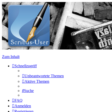
Zum Inhalt
Schnellzugriff
Unbeantwortete Themen
Aktive Themen
Suche
FAQ
Anmelden
Registrieren