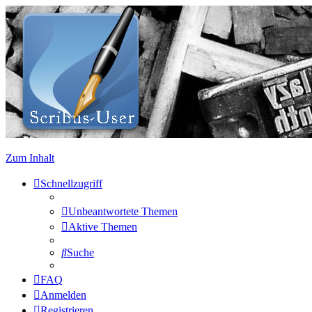
Zum Inhalt
Schnellzugriff
Unbeantwortete Themen
Aktive Themen
Suche
FAQ
Anmelden
Registrieren