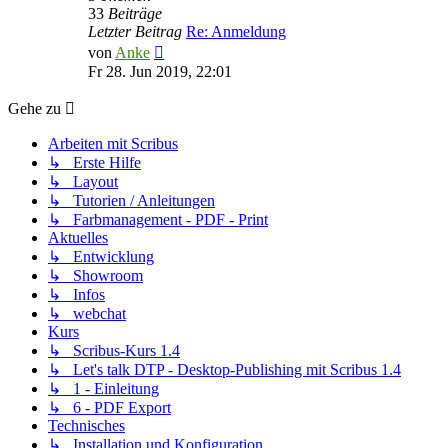
33
Beiträge
Letzter Beitrag
Re: Anmeldung
Neuester
von
Anke
Beitrag
Fr 28. Jun 2019, 22:01
Gehe zu
Arbeiten mit Scribus
↳ Erste Hilfe
↳ Layout
↳ Tutorien / Anleitungen
↳ Farbmanagement - PDF - Print
Aktuelles
↳ Entwicklung
↳ Showroom
↳ Infos
↳ webchat
Kurs
↳ Scribus-Kurs 1.4
↳ Let's talk DTP - Desktop-Publishing mit Scribus 1.4
↳ 1 - Einleitung
↳ 6 - PDF Export
Technisches
↳ Installation und Konfiguration