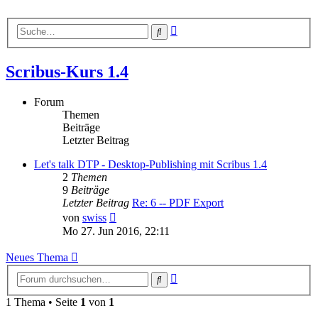
Erweiterte
Suche
Suche
Scribus-Kurs 1.4
Forum
Themen
Beiträge
Letzter Beitrag
Let's talk DTP - Desktop-Publishing mit Scribus 1.4
2
Themen
9
Beiträge
Letzter Beitrag
Re: 6 -- PDF Export
Neuester
von
swiss
Beitrag
Mo 27. Jun 2016, 22:11
Neues Thema
Erweiterte
Suche
Suche
1 Thema • Seite
1
von
1