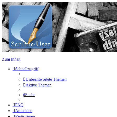
Zum Inhalt
Schnellzugriff
Unbeantwortete Themen
Aktive Themen
Suche
FAQ
Anmelden
Registrieren