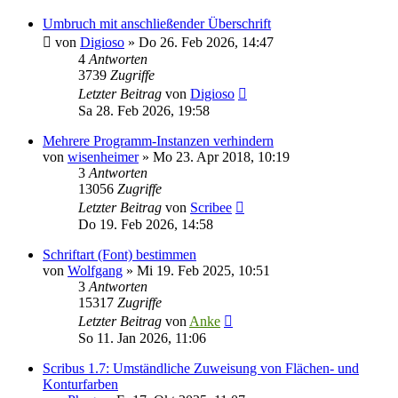
Umbruch mit anschließender Überschrift
von
Digioso
»
Do 26. Feb 2026, 14:47
4
Antworten
3739
Zugriffe
Letzter Beitrag
von
Digioso
Sa 28. Feb 2026, 19:58
Mehrere Programm-Instanzen verhindern
von
wisenheimer
»
Mo 23. Apr 2018, 10:19
3
Antworten
13056
Zugriffe
Letzter Beitrag
von
Scribee
Do 19. Feb 2026, 14:58
Schriftart (Font) bestimmen
von
Wolfgang
»
Mi 19. Feb 2025, 10:51
3
Antworten
15317
Zugriffe
Letzter Beitrag
von
Anke
So 11. Jan 2026, 11:06
Scribus 1.7: Umständliche Zuweisung von Flächen- und
Konturfarben