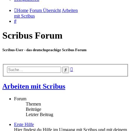
Home
Forum Übersicht
Arbeiten
mit Scribus
Suche
Scribus Forum
Scribus-User - das deutschsprachige Scribus Forum
Erweiterte
Suche
Suche
Arbeiten mit Scribus
Forum
Themen
Beiträge
Letzter Beitrag
Erste Hilfe
Hier findest du Hilfe im Umgang mit Scribus und mit deinem