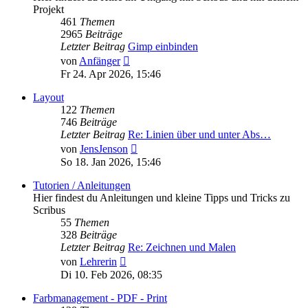
Projekt
461
Themen
2965
Beiträge
Letzter Beitrag
Gimp einbinden
Neuester
von
Anfänger
Beitrag
Fr 24. Apr 2026, 15:46
Layout
122
Themen
746
Beiträge
Letzter Beitrag
Re: Linien über und unter Abs…
Neuester
von
JensJenson
Beitrag
So 18. Jan 2026, 15:46
Tutorien / Anleitungen
Hier findest du Anleitungen und kleine Tipps und Tricks zu
Scribus
55
Themen
328
Beiträge
Letzter Beitrag
Re: Zeichnen und Malen
Neuester
von
Lehrerin
Beitrag
Di 10. Feb 2026, 08:35
Farbmanagement - PDF - Print