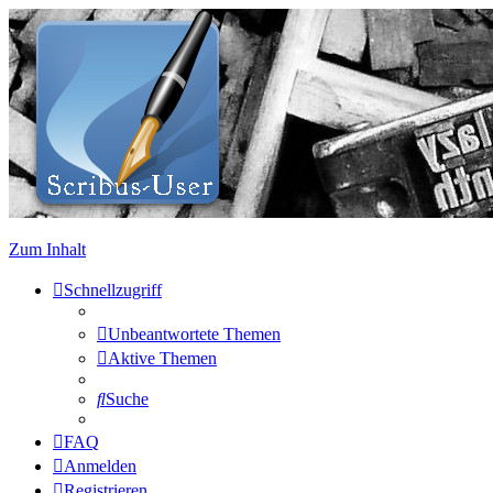
Zum Inhalt
Schnellzugriff
Unbeantwortete Themen
Aktive Themen
Suche
FAQ
Anmelden
Registrieren