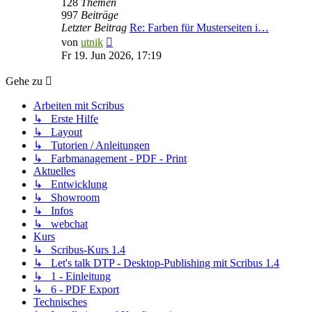
128
Themen
997
Beiträge
Letzter Beitrag
Re: Farben für Musterseiten i…
Neuester
von
utnik
Beitrag
Fr 19. Jun 2026, 17:19
Gehe zu
Arbeiten mit Scribus
↳ Erste Hilfe
↳ Layout
↳ Tutorien / Anleitungen
↳ Farbmanagement - PDF - Print
Aktuelles
↳ Entwicklung
↳ Showroom
↳ Infos
↳ webchat
Kurs
↳ Scribus-Kurs 1.4
↳ Let's talk DTP - Desktop-Publishing mit Scribus 1.4
↳ 1 - Einleitung
↳ 6 - PDF Export
Technisches