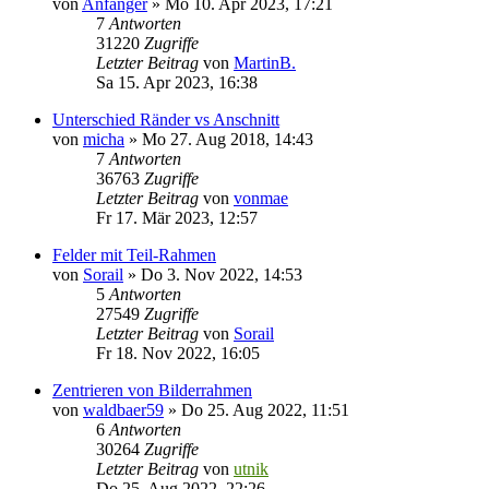
von
Anfänger
»
Mo 10. Apr 2023, 17:21
7
Antworten
31220
Zugriffe
Letzter Beitrag
von
MartinB.
Sa 15. Apr 2023, 16:38
Unterschied Ränder vs Anschnitt
von
micha
»
Mo 27. Aug 2018, 14:43
7
Antworten
36763
Zugriffe
Letzter Beitrag
von
vonmae
Fr 17. Mär 2023, 12:57
Felder mit Teil-Rahmen
von
Sorail
»
Do 3. Nov 2022, 14:53
5
Antworten
27549
Zugriffe
Letzter Beitrag
von
Sorail
Fr 18. Nov 2022, 16:05
Zentrieren von Bilderrahmen
von
waldbaer59
»
Do 25. Aug 2022, 11:51
6
Antworten
30264
Zugriffe
Letzter Beitrag
von
utnik
Do 25. Aug 2022, 22:26