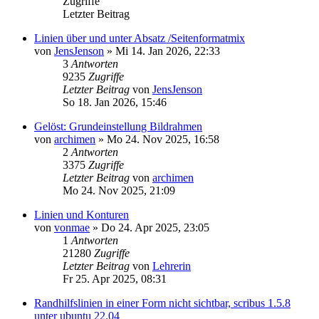
Zugriffe
Letzter Beitrag
Linien über und unter Absatz /Seitenformatmix
von
JensJenson
»
Mi 14. Jan 2026, 22:33
3
Antworten
9235
Zugriffe
Letzter Beitrag
von
JensJenson
So 18. Jan 2026, 15:46
Gelöst: Grundeinstellung Bildrahmen
von
archimen
»
Mo 24. Nov 2025, 16:58
2
Antworten
3375
Zugriffe
Letzter Beitrag
von
archimen
Mo 24. Nov 2025, 21:09
Linien und Konturen
von
vonmae
»
Do 24. Apr 2025, 23:05
1
Antworten
21280
Zugriffe
Letzter Beitrag
von
Lehrerin
Fr 25. Apr 2025, 08:31
Randhilfslinien in einer Form nicht sichtbar, scribus 1.5.8
unter ubuntu 22.04