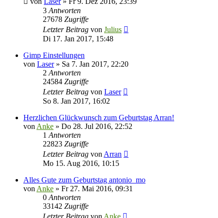
von
Laser
»
Fr 9. Dez 2016, 23:39
3
Antworten
27678
Zugriffe
Letzter Beitrag
von
Julius
Di 17. Jan 2017, 15:48
Gimp Einstellungen
von
Laser
»
Sa 7. Jan 2017, 22:20
2
Antworten
24584
Zugriffe
Letzter Beitrag
von
Laser
So 8. Jan 2017, 16:02
Herzlichen Glückwunsch zum Geburtstag Arran!
von
Anke
»
Do 28. Jul 2016, 22:52
1
Antworten
22823
Zugriffe
Letzter Beitrag
von
Arran
Mo 15. Aug 2016, 10:15
Alles Gute zum Geburtstag antonio_mo
von
Anke
»
Fr 27. Mai 2016, 09:31
0
Antworten
33142
Zugriffe
Letzter Beitrag
von
Anke