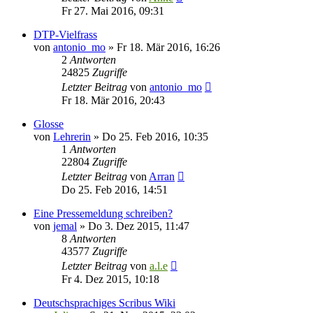
Fr 27. Mai 2016, 09:31
DTP-Vielfrass
von
antonio_mo
»
Fr 18. Mär 2016, 16:26
2
Antworten
24825
Zugriffe
Letzter Beitrag
von
antonio_mo
Fr 18. Mär 2016, 20:43
Glosse
von
Lehrerin
»
Do 25. Feb 2016, 10:35
1
Antworten
22804
Zugriffe
Letzter Beitrag
von
Arran
Do 25. Feb 2016, 14:51
Eine Pressemeldung schreiben?
von
jemal
»
Do 3. Dez 2015, 11:47
8
Antworten
43577
Zugriffe
Letzter Beitrag
von
a.l.e
Fr 4. Dez 2015, 10:18
Deutschsprachiges Scribus Wiki