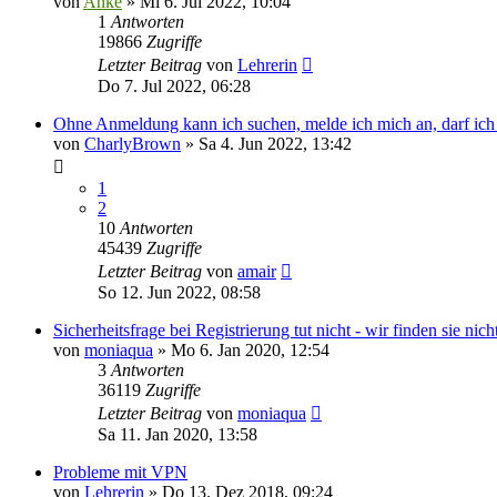
von
Anke
»
Mi 6. Jul 2022, 10:04
1
Antworten
19866
Zugriffe
Letzter Beitrag
von
Lehrerin
Do 7. Jul 2022, 06:28
Ohne Anmeldung kann ich suchen, melde ich mich an, darf ich
von
CharlyBrown
»
Sa 4. Jun 2022, 13:42
1
2
10
Antworten
45439
Zugriffe
Letzter Beitrag
von
amair
So 12. Jun 2022, 08:58
Sicherheitsfrage bei Registrierung tut nicht - wir finden sie nich
von
moniaqua
»
Mo 6. Jan 2020, 12:54
3
Antworten
36119
Zugriffe
Letzter Beitrag
von
moniaqua
Sa 11. Jan 2020, 13:58
Probleme mit VPN
von
Lehrerin
»
Do 13. Dez 2018, 09:24