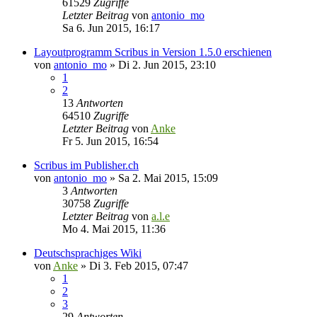
61529
Zugriffe
Letzter Beitrag
von
antonio_mo
Sa 6. Jun 2015, 16:17
Layoutprogramm Scribus in Version 1.5.0 erschienen
von
antonio_mo
»
Di 2. Jun 2015, 23:10
1
2
13
Antworten
64510
Zugriffe
Letzter Beitrag
von
Anke
Fr 5. Jun 2015, 16:54
Scribus im Publisher.ch
von
antonio_mo
»
Sa 2. Mai 2015, 15:09
3
Antworten
30758
Zugriffe
Letzter Beitrag
von
a.l.e
Mo 4. Mai 2015, 11:36
Deutschsprachiges Wiki
von
Anke
»
Di 3. Feb 2015, 07:47
1
2
3
29
Antworten