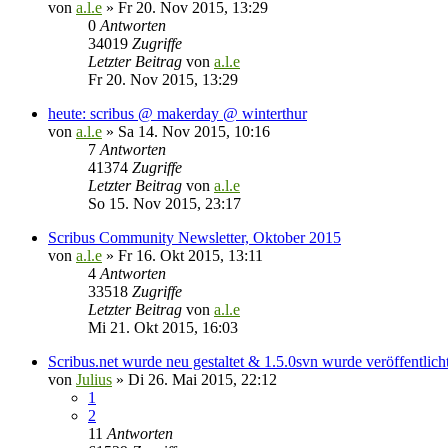
von
a.l.e
»
Fr 20. Nov 2015, 13:29
0
Antworten
34019
Zugriffe
Letzter Beitrag
von
a.l.e
Fr 20. Nov 2015, 13:29
heute: scribus @ makerday @ winterthur
von
a.l.e
»
Sa 14. Nov 2015, 10:16
7
Antworten
41374
Zugriffe
Letzter Beitrag
von
a.l.e
So 15. Nov 2015, 23:17
Scribus Community Newsletter, Oktober 2015
von
a.l.e
»
Fr 16. Okt 2015, 13:11
4
Antworten
33518
Zugriffe
Letzter Beitrag
von
a.l.e
Mi 21. Okt 2015, 16:03
Scribus.net wurde neu gestaltet & 1.5.0svn wurde veröffentlich
von
Julius
»
Di 26. Mai 2015, 22:12
1
2
11
Antworten