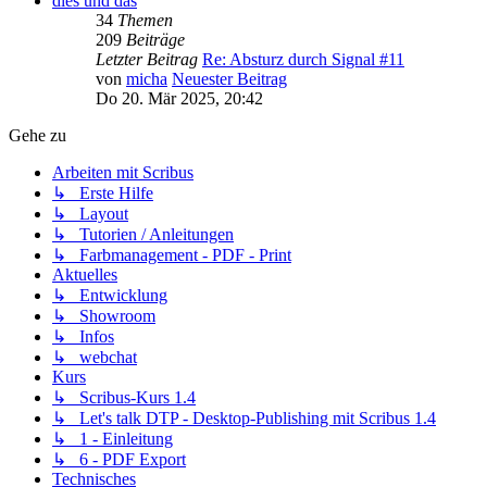
dies und das
34
Themen
209
Beiträge
Letzter Beitrag
Re: Absturz durch Signal #11
von
micha
Neuester Beitrag
Do 20. Mär 2025, 20:42
Gehe zu
Arbeiten mit Scribus
↳ Erste Hilfe
↳ Layout
↳ Tutorien / Anleitungen
↳ Farbmanagement - PDF - Print
Aktuelles
↳ Entwicklung
↳ Showroom
↳ Infos
↳ webchat
Kurs
↳ Scribus-Kurs 1.4
↳ Let's talk DTP - Desktop-Publishing mit Scribus 1.4
↳ 1 - Einleitung
↳ 6 - PDF Export
Technisches