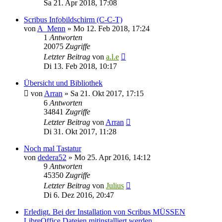
Sa 21. Apr 2018, 17:08
Scribus Infobildschirm (C-C-T)
von
A_Menn
»
Mo 12. Feb 2018, 17:24
1
Antworten
20075
Zugriffe
Letzter Beitrag
von
a.l.e
Di 13. Feb 2018, 10:17
Übersicht und Bibliothek
von
Arran
»
Sa 21. Okt 2017, 17:15
6
Antworten
34841
Zugriffe
Letzter Beitrag
von
Arran
Di 31. Okt 2017, 11:28
Noch mal Tastatur
von
dedera52
»
Mo 25. Apr 2016, 14:12
9
Antworten
45350
Zugriffe
Letzter Beitrag
von
Julius
Di 6. Dez 2016, 20:47
Erledigt. Bei der Installation von Scribus MÜSSEN
LibreOffice Dateien mitinstalliert werden.