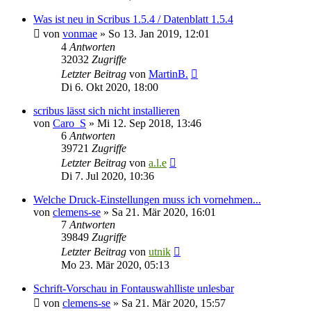
Was ist neu in Scribus 1.5.4 / Datenblatt 1.5.4
von
vonmae
»
So 13. Jan 2019, 12:01
4
Antworten
32032
Zugriffe
Letzter Beitrag
von
MartinB.
Di 6. Okt 2020, 18:00
scribus lässt sich nicht installieren
von
Caro_S
»
Mi 12. Sep 2018, 13:46
6
Antworten
39721
Zugriffe
Letzter Beitrag
von
a.l.e
Di 7. Jul 2020, 10:36
Welche Druck-Einstellungen muss ich vornehmen...
von
clemens-se
»
Sa 21. Mär 2020, 16:01
7
Antworten
39849
Zugriffe
Letzter Beitrag
von
utnik
Mo 23. Mär 2020, 05:13
Schrift-Vorschau in Fontauswahlliste unlesbar
von
clemens-se
»
Sa 21. Mär 2020, 15:57