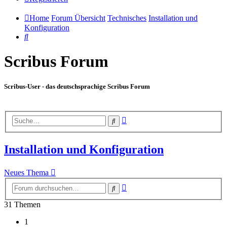
Home
Forum Übersicht
Technisches
Installation und
Konfiguration
Suche
Scribus Forum
Scribus-User - das deutschsprachige Scribus Forum
Erweiterte
Suche
Suche
Installation und Konfiguration
Neues Thema
Erweiterte
Suche
Suche
31 Themen
1