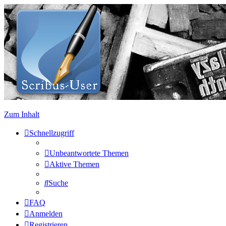
Zum Inhalt
Schnellzugriff
Unbeantwortete Themen
Aktive Themen
Suche
FAQ
Anmelden
Registrieren