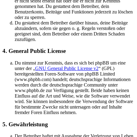
er nicht selbst erstellt hat oder die er nicht zur Kenntnis
genommen hat. Du gestattest dem Betreiber, dein
Benutzerkonto, Beiträge und Funktionen jederzeit zu löschen
oder zu sperren.
Du gestattest dem Betreiber darüber hinaus, deine Beiträge
abzuändern, sofern sie gegen o. g. Regeln verstoßen oder
geeignet sind, dem Betreiber oder einem Dritten Schaden
zuzufügen.
4. General Public License
Du nimmst zur Kenntnis, dass es sich bei phpBB um eine
unter der „
GNU General Public License v2
“ (GPL)
bereitgestellten Foren-Software von phpBB Limited
(www.phpbb.com) handelt; deutschsprachige Informationen
werden durch die deutschsprachige Community unter
www.phpbb.de zur Verfügung gestellt. Beide haben keinen
Einfluss auf die Art und Weise, wie die Software verwendet
wird. Sie können insbesondere die Verwendung der Software
für bestimmte Zwecke nicht untersagen oder auf Inhalte
fremder Foren Einfluss nehmen.
5. Gewährleistung
Der Betreiber haftet mit Ausnahme der Verletzung von Leben,