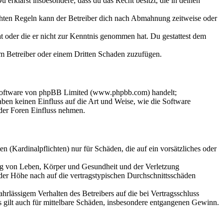
Du erklärst insbesondere, dass du das Recht besitzt, die in deinen
chten Regeln kann der Betreiber dich nach Abmahnung zeitweise oder
hat oder die er nicht zur Kenntnis genommen hat. Du gestattest dem
dem Betreiber oder einem Dritten Schaden zuzufügen.
-Software von phpBB Limited (www.phpbb.com) handelt;
en keinen Einfluss auf die Art und Weise, wie die Software
der Foren Einfluss nehmen.
 (Kardinalpflichten) nur für Schäden, die auf ein vorsätzliches oder
ung von Leben, Körper und Gesundheit und der Verletzung
 der Höhe nach auf die vertragstypischen Durchschnittsschäden
rlässigem Verhalten des Betreibers auf die bei Vertragsschluss
 gilt auch für mittelbare Schäden, insbesondere entgangenen Gewinn.