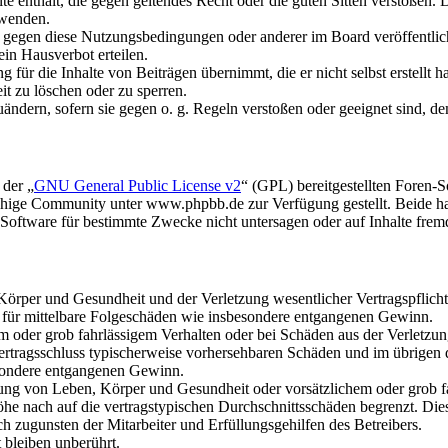
alte enthält, die gegen geltendes Recht oder die guten Sitten verstoßen. 
rwenden.
n gegen diese Nutzungsbedingungen oder anderer im Board veröffentli
in Hausverbot erteilen.
für die Inhalte von Beiträgen übernimmt, die er nicht selbst erstellt 
it zu löschen oder zu sperren.
uändern, sofern sie gegen o. g. Regeln verstoßen oder geeignet sind, 
 der „
GNU General Public License v2
“ (GPL) bereitgestellten Foren
hige Community unter www.phpbb.de zur Verfügung gestellt. Beide hab
oftware für bestimmte Zwecke nicht untersagen oder auf Inhalte frem
rper und Gesundheit und der Verletzung wesentlicher Vertragspflichten
ch für mittelbare Folgeschäden wie insbesondere entgangenen Gewinn.
em oder grob fahrlässigem Verhalten oder bei Schäden aus der Verletz
i Vertragsschluss typischerweise vorhersehbaren Schäden und im übrigen
besondere entgangenen Gewinn.
ng von Leben, Körper und Gesundheit oder vorsätzlichem oder grob fah
e nach auf die vertragstypischen Durchschnittsschäden begrenzt. Dies
h zugunsten der Mitarbeiter und Erfüllungsgehilfen des Betreibers.
bleiben unberührt.