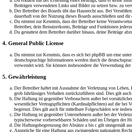
Du erklärst mit der Erstellung eines Beitrags, dass er keine Inh
Beiträgen verwendeten Links und Bilder zu setzen bzw. zu ve
Der Betreiber des Boards übt das Hausrecht aus. Bei Verstöße
dauerhaft von der Nutzung dieses Boards ausschließen und dir e
Du nimmst zur Kenntnis, dass der Betreiber keine Verantwortung 
Betreiber, dein Benutzerkonto, Beiträge und Funktionen jederze
Du gestattest dem Betreiber darüber hinaus, deine Beiträge abz
4. General Public License
Du nimmst zur Kenntnis, dass es sich bei phpBB um eine unter
deutschsprachige Informationen werden durch die deutschsprac
verwendet wird. Sie können insbesondere die Verwendung der S
5. Gewährleistung
Der Betreiber haftet mit Ausnahme der Verletzung von Leben, Kö
grob fahrlässiges Verhalten zurückzuführen sind. Dies gilt au
Die Haftung ist gegenüber Verbrauchern außer bei vorsätzlich
wesentlicher Vertragspflichten (Kardinalpflichten) auf die be
begrenzt. Dies gilt auch für mittelbare Folgeschäden wie ins
Die Haftung ist gegenüber Unternehmern außer bei der Verletzu
typischerweise vorhersehbaren Schäden und im Übrigen der Höh
Die Haftungsbegrenzung der Absätze a bis c gilt sinngemäß auc
Ansprüche für eine Haftung aus zwingendem nationalem Recht 