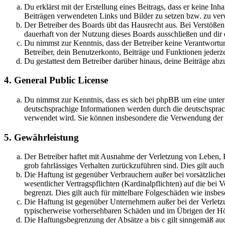
Du erklärst mit der Erstellung eines Beitrags, dass er keine Inh
Beiträgen verwendeten Links und Bilder zu setzen bzw. zu ve
Der Betreiber des Boards übt das Hausrecht aus. Bei Verstöße
dauerhaft von der Nutzung dieses Boards ausschließen und dir e
Du nimmst zur Kenntnis, dass der Betreiber keine Verantwortung 
Betreiber, dein Benutzerkonto, Beiträge und Funktionen jederze
Du gestattest dem Betreiber darüber hinaus, deine Beiträge abz
4. General Public License
Du nimmst zur Kenntnis, dass es sich bei phpBB um eine unter
deutschsprachige Informationen werden durch die deutschsprac
verwendet wird. Sie können insbesondere die Verwendung der S
5. Gewährleistung
Der Betreiber haftet mit Ausnahme der Verletzung von Leben, Kö
grob fahrlässiges Verhalten zurückzuführen sind. Dies gilt au
Die Haftung ist gegenüber Verbrauchern außer bei vorsätzlich
wesentlicher Vertragspflichten (Kardinalpflichten) auf die be
begrenzt. Dies gilt auch für mittelbare Folgeschäden wie ins
Die Haftung ist gegenüber Unternehmern außer bei der Verletzu
typischerweise vorhersehbaren Schäden und im Übrigen der Höh
Die Haftungsbegrenzung der Absätze a bis c gilt sinngemäß auc