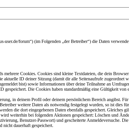
ibus-user.de/forum“) (im Folgenden „der Betreiber“) die Daten verwen
s mehrere Cookies. Cookies sind kleine Textdateien, die dein Browser 
ie aktuelle ID deiner Sitzung (damit dir alle Seitenaufrufe zugeordnet
angemeldet bist) sowie Informationen über deine Teilnahme an Umfragen
ID gespeichert. Die Cookies haben standardmäßig eine Gültigkeit von e
ierung, in deinem Profil oder deinem persönlichem Bereich angibst. Für
reiber weitere Daten als notwendig festgelegt wurden, so ist dies für 
 werden die dort eingegebenen Daten ebenfalls gespeichert. Gleiches gi
e wird weiterhin bei folgenden Aktionen gespeichert: Löschen und Änd
ktivierung, Benutzer-Passwort) und gescheiterte Anmeldeversuche. D
d nicht dauerhaft gespeichert.