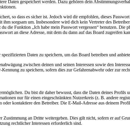
eitere Daten gespeichert werden. Dazu gehören dein Abstimmungsverhal
nktionen.
ert, so dass es sicher ist. Jedoch wird dir empfohlen, dieses Passwor
it ihm sorgsam um. Insbesondere wird dich kein Vertreter des Betreibe
nst du die Funktion „Ich habe mein Passwort vergessen“ benutzen. Di
asswort an diese Adresse, mit dem du dann auf das Board zugreifen kan
r spezifizierten Daten zu speichern, um das Board betreiben und anbiet
ssenabwägung zwischen deinen und seinen Interessen sowie den Interes
-Kennung zu speichern, sofern dies zur Gefahrenabwehr oder zur recht
möglichen. Du bist dir daher bewusst, dass die Daten deines Profils und
mationen nur für einen eingeschränkten Nutzerkreis (z. B. andere regist
oder kontaktiere den Betreiber. Die E-Mail-Adresse aus deinem Profil 
r Zustimmung an Dritte weitergeben. Dies gilt nicht, sofern er auf Gr
zung rechtlicher Interessen erforderlich sind.