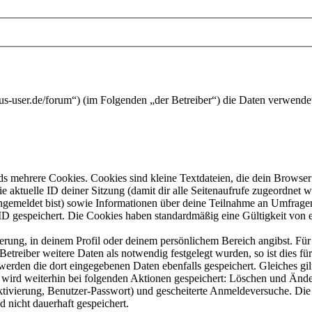
ibus-user.de/forum“) (im Folgenden „der Betreiber“) die Daten verwen
s mehrere Cookies. Cookies sind kleine Textdateien, die dein Browser 
ie aktuelle ID deiner Sitzung (damit dir alle Seitenaufrufe zugeordnet
angemeldet bist) sowie Informationen über deine Teilnahme an Umfragen
ID gespeichert. Die Cookies haben standardmäßig eine Gültigkeit von e
ierung, in deinem Profil oder deinem persönlichem Bereich angibst. Für
reiber weitere Daten als notwendig festgelegt wurden, so ist dies für 
 werden die dort eingegebenen Daten ebenfalls gespeichert. Gleiches gi
e wird weiterhin bei folgenden Aktionen gespeichert: Löschen und Änd
ktivierung, Benutzer-Passwort) und gescheiterte Anmeldeversuche. D
d nicht dauerhaft gespeichert.