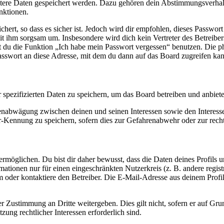
eitere Daten gespeichert werden. Dazu gehören dein Abstimmungsverhal
nktionen.
ert, so dass es sicher ist. Jedoch wird dir empfohlen, dieses Passwor
it ihm sorgsam um. Insbesondere wird dich kein Vertreter des Betreibe
nst du die Funktion „Ich habe mein Passwort vergessen“ benutzen. Di
asswort an diese Adresse, mit dem du dann auf das Board zugreifen kan
r spezifizierten Daten zu speichern, um das Board betreiben und anbiet
ssenabwägung zwischen deinen und seinen Interessen sowie den Interes
-Kennung zu speichern, sofern dies zur Gefahrenabwehr oder zur recht
möglichen. Du bist dir daher bewusst, dass die Daten deines Profils und
mationen nur für einen eingeschränkten Nutzerkreis (z. B. andere regist
oder kontaktiere den Betreiber. Die E-Mail-Adresse aus deinem Profil 
r Zustimmung an Dritte weitergeben. Dies gilt nicht, sofern er auf Gr
zung rechtlicher Interessen erforderlich sind.