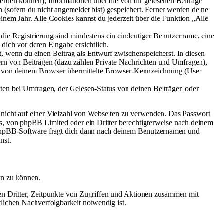
 werden können), Informationen über die von dir gelesenen Beiträge
 (sofern du nicht angemeldet bist) gespeichert. Ferner werden deine
inem Jahr. Alle Cookies kannst du jederzeit über die Funktion „Alle
 die Registrierung sind mindestens ein eindeutiger Benutzername, eine
dich vor deren Eingabe ersichtlich.
lt, wenn du einen Beitrag als Entwurf zwischenspeicherst. In diesen
ern von Beiträgen (dazu zählen Private Nachrichten und Umfragen),
ie von deinem Browser übermittelte Browser-Kennzeichnung (User
ten bei Umfragen, der Gelesen-Status von deinen Beiträgen oder
t nicht auf einer Vielzahl von Webseiten zu verwenden. Das Passwort
rs, von phpBB Limited oder ein Dritter berechtigterweise nach deinem
e phpBB-Software fragt dich dann nach deinem Benutzernamen und
nst.
en zu können.
sen Dritter, Zeitpunkte von Zugriffen und Aktionen zusammen mit
lichen Nachverfolgbarkeit notwendig ist.