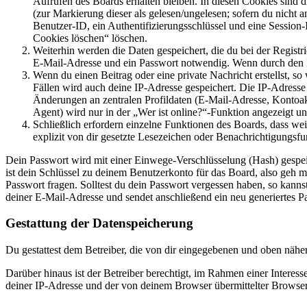
Aufrufen des Boards erhalten bleiben. In diesen Cookies sind d
(zur Markierung dieser als gelesen/ungelesen; sofern du nicht 
Benutzer-ID, ein Authentifizierungsschlüssel und eine Session-
Cookies löschen“ löschen.
Weiterhin werden die Daten gespeichert, die du bei der Registr
E-Mail-Adresse und ein Passwort notwendig. Wenn durch den Bet
Wenn du einen Beitrag oder eine private Nachricht erstellst, so
Fällen wird auch deine IP-Adresse gespeichert. Die IP-Adress
Änderungen an zentralen Profildaten (E-Mail-Adresse, Kontoa
Agent) wird nur in der „Wer ist online?“-Funktion angezeigt un
Schließlich erfordern einzelne Funktionen des Boards, dass w
explizit von dir gesetzte Lesezeichen oder Benachrichtigungsfu
Dein Passwort wird mit einer Einwege-Verschlüsselung (Hash) gespeich
ist dein Schlüssel zu deinem Benutzerkonto für das Board, also geh m
Passwort fragen. Solltest du dein Passwort vergessen haben, so kan
deiner E-Mail-Adresse und sendet anschließend ein neu generiertes P
Gestattung der Datenspeicherung
Du gestattest dem Betreiber, die von dir eingegebenen und oben nähe
Darüber hinaus ist der Betreiber berechtigt, im Rahmen einer Intere
deiner IP-Adresse und der von deinem Browser übermittelter Browser