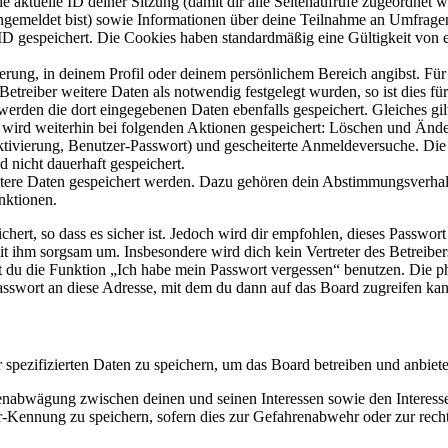
ie aktuelle ID deiner Sitzung (damit dir alle Seitenaufrufe zugeordnet
angemeldet bist) sowie Informationen über deine Teilnahme an Umfragen
ID gespeichert. Die Cookies haben standardmäßig eine Gültigkeit von e
ierung, in deinem Profil oder deinem persönlichem Bereich angibst. Für
reiber weitere Daten als notwendig festgelegt wurden, so ist dies für 
 werden die dort eingegebenen Daten ebenfalls gespeichert. Gleiches gi
e wird weiterhin bei folgenden Aktionen gespeichert: Löschen und Änd
ktivierung, Benutzer-Passwort) und gescheiterte Anmeldeversuche. D
d nicht dauerhaft gespeichert.
eitere Daten gespeichert werden. Dazu gehören dein Abstimmungsverhal
nktionen.
ert, so dass es sicher ist. Jedoch wird dir empfohlen, dieses Passwor
it ihm sorgsam um. Insbesondere wird dich kein Vertreter des Betreibe
nst du die Funktion „Ich habe mein Passwort vergessen“ benutzen. Di
asswort an diese Adresse, mit dem du dann auf das Board zugreifen kan
r spezifizierten Daten zu speichern, um das Board betreiben und anbiet
ssenabwägung zwischen deinen und seinen Interessen sowie den Interes
-Kennung zu speichern, sofern dies zur Gefahrenabwehr oder zur recht