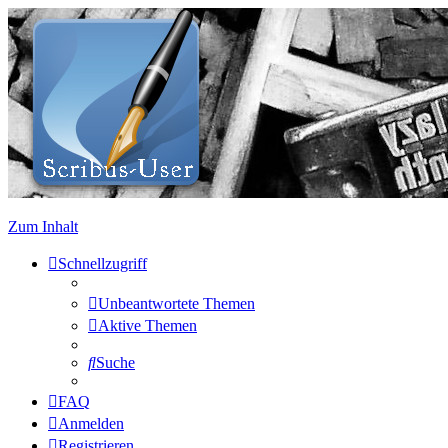
Zum Inhalt
Schnellzugriff
Unbeantwortete Themen
Aktive Themen
Suche
FAQ
Anmelden
Registrieren