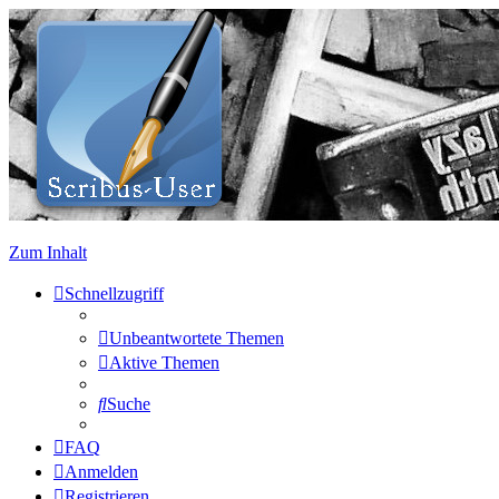
Zum Inhalt
Schnellzugriff
Unbeantwortete Themen
Aktive Themen
Suche
FAQ
Anmelden
Registrieren