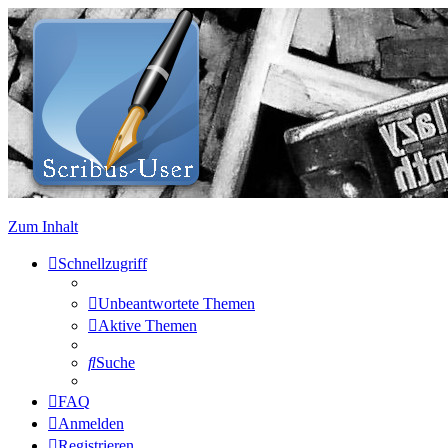
Zum Inhalt
Schnellzugriff
Unbeantwortete Themen
Aktive Themen
Suche
FAQ
Anmelden
Registrieren