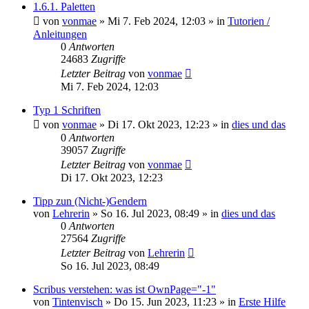
1.6.1. Paletten
von
vonmae
»
Mi 7. Feb 2024, 12:03
» in
Tutorien /
Anleitungen
0
Antworten
24683
Zugriffe
Letzter Beitrag
von
vonmae
Mi 7. Feb 2024, 12:03
Typ 1 Schriften
von
vonmae
»
Di 17. Okt 2023, 12:23
» in
dies und das
0
Antworten
39057
Zugriffe
Letzter Beitrag
von
vonmae
Di 17. Okt 2023, 12:23
Tipp zun (Nicht-)Gendern
von
Lehrerin
»
So 16. Jul 2023, 08:49
» in
dies und das
0
Antworten
27564
Zugriffe
Letzter Beitrag
von
Lehrerin
So 16. Jul 2023, 08:49
Scribus verstehen: was ist OwnPage="-1"
von
Tintenvisch
»
Do 15. Jun 2023, 11:23
» in
Erste Hilfe