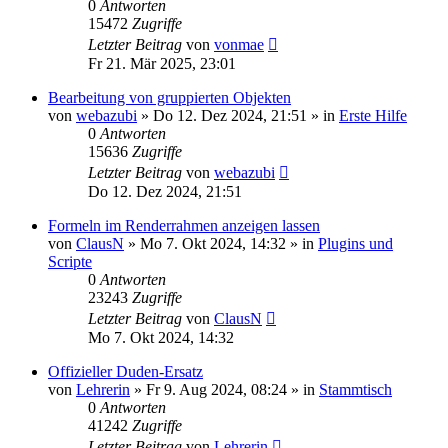
0
Antworten
15472
Zugriffe
Letzter Beitrag
von
vonmae
Fr 21. Mär 2025, 23:01
Bearbeitung von gruppierten Objekten
von
webazubi
»
Do 12. Dez 2024, 21:51
» in
Erste Hilfe
0
Antworten
15636
Zugriffe
Letzter Beitrag
von
webazubi
Do 12. Dez 2024, 21:51
Formeln im Renderrahmen anzeigen lassen
von
ClausN
»
Mo 7. Okt 2024, 14:32
» in
Plugins und
Scripte
0
Antworten
23243
Zugriffe
Letzter Beitrag
von
ClausN
Mo 7. Okt 2024, 14:32
Offizieller Duden-Ersatz
von
Lehrerin
»
Fr 9. Aug 2024, 08:24
» in
Stammtisch
0
Antworten
41242
Zugriffe
Letzter Beitrag
von
Lehrerin