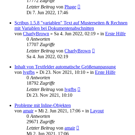
17772
Zugriffe
Letzter Beitrag
von
Phage
Di 7. Jun 2022, 17:46
Scribus 1.5.8 "variablen" Text auf Musterseiten & Rechnen
mit Variablen bei Dokumentenabschnitten
von
CharlyBrown
»
Sa 4. Jun 2022, 02:19
» in
Erste Hilfe
0
Antworten
17707
Zugriffe
Letzter Beitrag
von
CharlyBrown
Sa 4. Jun 2022, 02:19
Inhalt von Textfelder automatische Größenanpassung
von
lvgfbs
»
Di 23. Nov 2021, 10:10
» in
Erste Hilfe
0
Antworten
18792
Zugriffe
Letzter Beitrag
von
lvgfbs
Di 23. Nov 2021, 10:10
Probleme mit Inline-Objekten
von
amair
»
Mi 2. Jun 2021, 17:06
» in
Layout
0
Antworten
29671
Zugriffe
Letzter Beitrag
von
amair
Mi 2. Jun 2021, 17:06