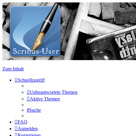
Zum Inhalt
Schnellzugriff
Unbeantwortete Themen
Aktive Themen
Suche
FAQ
Anmelden
Registrieren