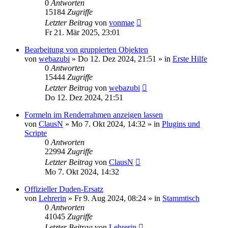
0
Antworten
15184
Zugriffe
Letzter Beitrag
von
vonmae
Fr 21. Mär 2025, 23:01
Bearbeitung von gruppierten Objekten
von
webazubi
»
Do 12. Dez 2024, 21:51
» in
Erste Hilfe
0
Antworten
15444
Zugriffe
Letzter Beitrag
von
webazubi
Do 12. Dez 2024, 21:51
Formeln im Renderrahmen anzeigen lassen
von
ClausN
»
Mo 7. Okt 2024, 14:32
» in
Plugins und
Scripte
0
Antworten
22994
Zugriffe
Letzter Beitrag
von
ClausN
Mo 7. Okt 2024, 14:32
Offizieller Duden-Ersatz
von
Lehrerin
»
Fr 9. Aug 2024, 08:24
» in
Stammtisch
0
Antworten
41045
Zugriffe
Letzter Beitrag
von
Lehrerin