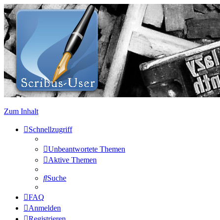
Zum Inhalt
Schnellzugriff
Unbeantwortete Themen
Aktive Themen
Suche
FAQ
Anmelden
Registrieren