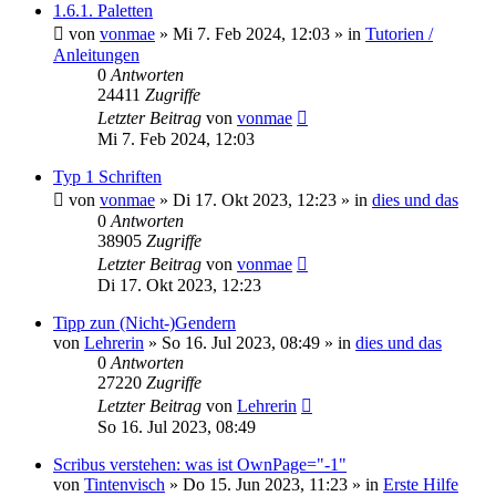
1.6.1. Paletten
von
vonmae
»
Mi 7. Feb 2024, 12:03
» in
Tutorien /
Anleitungen
0
Antworten
24411
Zugriffe
Letzter Beitrag
von
vonmae
Mi 7. Feb 2024, 12:03
Typ 1 Schriften
von
vonmae
»
Di 17. Okt 2023, 12:23
» in
dies und das
0
Antworten
38905
Zugriffe
Letzter Beitrag
von
vonmae
Di 17. Okt 2023, 12:23
Tipp zun (Nicht-)Gendern
von
Lehrerin
»
So 16. Jul 2023, 08:49
» in
dies und das
0
Antworten
27220
Zugriffe
Letzter Beitrag
von
Lehrerin
So 16. Jul 2023, 08:49
Scribus verstehen: was ist OwnPage="-1"
von
Tintenvisch
»
Do 15. Jun 2023, 11:23
» in
Erste Hilfe