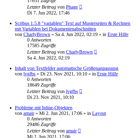
17651
Zugriffe
Letzter Beitrag
von
Phage
Di 7. Jun 2022, 17:46
Scribus 1.5.8 "variablen" Text auf Musterseiten & Rechnen
mit Variablen bei Dokumentenabschnitten
von
CharlyBrown
»
Sa 4. Jun 2022, 02:19
» in
Erste Hilfe
0
Antworten
17585
Zugriffe
Letzter Beitrag
von
CharlyBrown
Sa 4. Jun 2022, 02:19
Inhalt von Textfelder automatische Größenanpassung
von
lvgfbs
»
Di 23. Nov 2021, 10:10
» in
Erste Hilfe
0
Antworten
18649
Zugriffe
Letzter Beitrag
von
lvgfbs
Di 23. Nov 2021, 10:10
Probleme mit Inline-Objekten
von
amair
»
Mi 2. Jun 2021, 17:06
» in
Layout
0
Antworten
29486
Zugriffe
Letzter Beitrag
von
amair
Mi 2. Jun 2021, 17:06