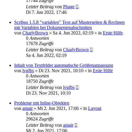
17744
Zugriffe
Letzter Beitrag
von
Phage
Di 7. Jun 2022, 17:46
Scribus 1.5.8 "variablen" Text auf Musterseiten & Rechnen
mit Variablen bei Dokumentenabschnitten
von
CharlyBrown
»
Sa 4. Jun 2022, 02:19
» in
Erste Hilfe
0
Antworten
17678
Zugriffe
Letzter Beitrag
von
CharlyBrown
Sa 4. Jun 2022, 02:19
Inhalt von Textfelder automatische Größenanpassung
von
lvgfbs
»
Di 23. Nov 2021, 10:10
» in
Erste Hilfe
0
Antworten
18750
Zugriffe
Letzter Beitrag
von
lvgfbs
Di 23. Nov 2021, 10:10
Probleme mit Inline-Objekten
von
amair
»
Mi 2. Jun 2021, 17:06
» in
Layout
0
Antworten
29624
Zugriffe
Letzter Beitrag
von
amair
Mi 2. Jun 2021, 17:06