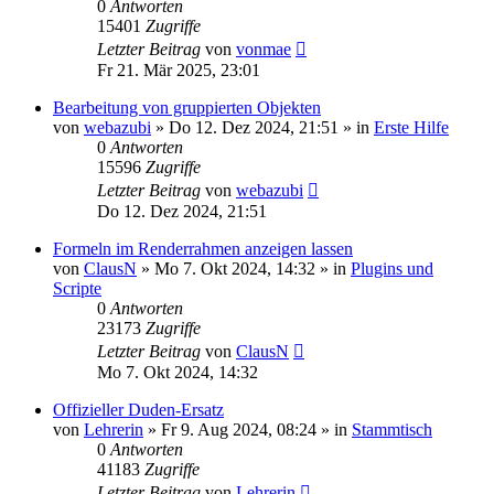
0
Antworten
15401
Zugriffe
Letzter Beitrag
von
vonmae
Fr 21. Mär 2025, 23:01
Bearbeitung von gruppierten Objekten
von
webazubi
»
Do 12. Dez 2024, 21:51
» in
Erste Hilfe
0
Antworten
15596
Zugriffe
Letzter Beitrag
von
webazubi
Do 12. Dez 2024, 21:51
Formeln im Renderrahmen anzeigen lassen
von
ClausN
»
Mo 7. Okt 2024, 14:32
» in
Plugins und
Scripte
0
Antworten
23173
Zugriffe
Letzter Beitrag
von
ClausN
Mo 7. Okt 2024, 14:32
Offizieller Duden-Ersatz
von
Lehrerin
»
Fr 9. Aug 2024, 08:24
» in
Stammtisch
0
Antworten
41183
Zugriffe
Letzter Beitrag
von
Lehrerin