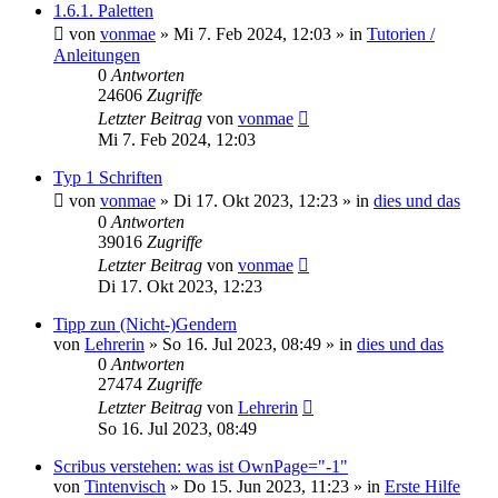
1.6.1. Paletten
von
vonmae
»
Mi 7. Feb 2024, 12:03
» in
Tutorien /
Anleitungen
0
Antworten
24606
Zugriffe
Letzter Beitrag
von
vonmae
Mi 7. Feb 2024, 12:03
Typ 1 Schriften
von
vonmae
»
Di 17. Okt 2023, 12:23
» in
dies und das
0
Antworten
39016
Zugriffe
Letzter Beitrag
von
vonmae
Di 17. Okt 2023, 12:23
Tipp zun (Nicht-)Gendern
von
Lehrerin
»
So 16. Jul 2023, 08:49
» in
dies und das
0
Antworten
27474
Zugriffe
Letzter Beitrag
von
Lehrerin
So 16. Jul 2023, 08:49
Scribus verstehen: was ist OwnPage="-1"
von
Tintenvisch
»
Do 15. Jun 2023, 11:23
» in
Erste Hilfe