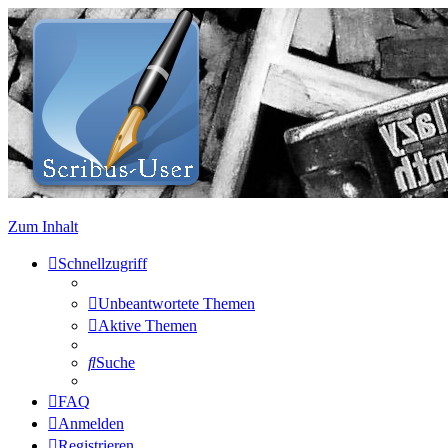
Zum Inhalt
Schnellzugriff
Unbeantwortete Themen
Aktive Themen
Suche
FAQ
Anmelden
Registrieren