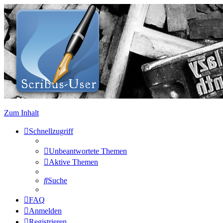
Zum Inhalt
Schnellzugriff
Unbeantwortete Themen
Aktive Themen
Suche
FAQ
Anmelden
Registrieren