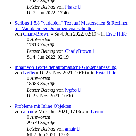
17682
Zugriffe
Letzter Beitrag
von
Phage
Di 7. Jun 2022, 17:46
Scribus 1.5.8 "variablen" Text auf Musterseiten & Rechnen
mit Variablen bei Dokumentenabschnitten
von
CharlyBrown
»
Sa 4. Jun 2022, 02:19
» in
Erste Hilfe
0
Antworten
17613
Zugriffe
Letzter Beitrag
von
CharlyBrown
Sa 4. Jun 2022, 02:19
Inhalt von Textfelder automatische Größenanpassung
von
lvgfbs
»
Di 23. Nov 2021, 10:10
» in
Erste Hilfe
0
Antworten
18683
Zugriffe
Letzter Beitrag
von
lvgfbs
Di 23. Nov 2021, 10:10
Probleme mit Inline-Objekten
von
amair
»
Mi 2. Jun 2021, 17:06
» in
Layout
0
Antworten
29539
Zugriffe
Letzter Beitrag
von
amair
Mi 2. Jun 2021, 17:06