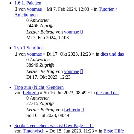
1.6.1. Paletten
von
vonmae
»
Mi 7. Feb 2024, 12:03
» in
Tutorien /
Anleitungen
0
Antworten
24466
Zugriffe
Letzter Beitrag
von
vonmae
Mi 7. Feb 2024, 12:03
Typ 1 Schriften
von
vonmae
»
Di 17. Okt 2023, 12:23
» in
dies und das
0
Antworten
38949
Zugriffe
Letzter Beitrag
von
vonmae
Di 17. Okt 2023, 12:23
Tipp zun (Nicht-)Gendern
von
Lehrerin
»
So 16. Jul 2023, 08:49
» in
dies und das
0
Antworten
27315
Zugriffe
Letzter Beitrag
von
Lehrerin
So 16. Jul 2023, 08:49
Scribus verstehen: was ist OwnPage="-1"
von
Tintenvisch
»
Do 15. Jun 2023, 11:23
» in
Erste Hilfe