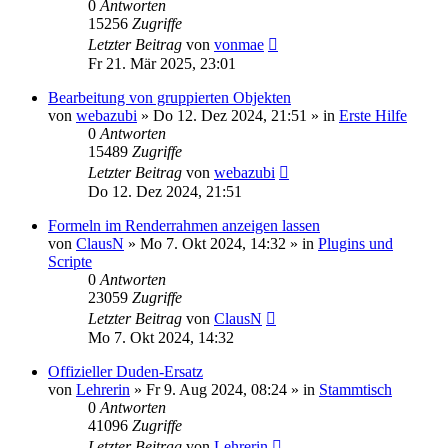
0
Antworten
15256
Zugriffe
Letzter Beitrag
von
vonmae
Fr 21. Mär 2025, 23:01
Bearbeitung von gruppierten Objekten
von
webazubi
»
Do 12. Dez 2024, 21:51
» in
Erste Hilfe
0
Antworten
15489
Zugriffe
Letzter Beitrag
von
webazubi
Do 12. Dez 2024, 21:51
Formeln im Renderrahmen anzeigen lassen
von
ClausN
»
Mo 7. Okt 2024, 14:32
» in
Plugins und
Scripte
0
Antworten
23059
Zugriffe
Letzter Beitrag
von
ClausN
Mo 7. Okt 2024, 14:32
Offizieller Duden-Ersatz
von
Lehrerin
»
Fr 9. Aug 2024, 08:24
» in
Stammtisch
0
Antworten
41096
Zugriffe
Letzter Beitrag
von
Lehrerin