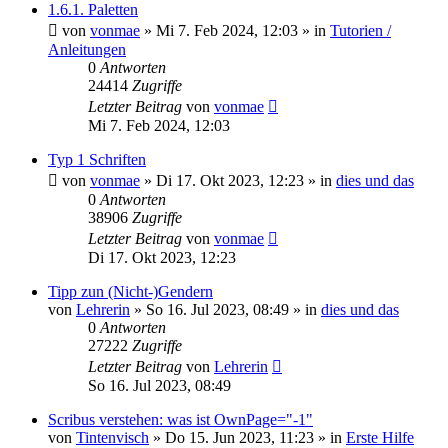
1.6.1. Paletten
von
vonmae
»
Mi 7. Feb 2024, 12:03
» in
Tutorien /
Anleitungen
0
Antworten
24414
Zugriffe
Letzter Beitrag
von
vonmae
Mi 7. Feb 2024, 12:03
Typ 1 Schriften
von
vonmae
»
Di 17. Okt 2023, 12:23
» in
dies und das
0
Antworten
38906
Zugriffe
Letzter Beitrag
von
vonmae
Di 17. Okt 2023, 12:23
Tipp zun (Nicht-)Gendern
von
Lehrerin
»
So 16. Jul 2023, 08:49
» in
dies und das
0
Antworten
27222
Zugriffe
Letzter Beitrag
von
Lehrerin
So 16. Jul 2023, 08:49
Scribus verstehen: was ist OwnPage="-1"
von
Tintenvisch
»
Do 15. Jun 2023, 11:23
» in
Erste Hilfe