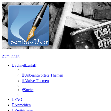
Zum Inhalt
Schnellzugriff
Unbeantwortete Themen
Aktive Themen
Suche
FAQ
Anmelden
Registrieren