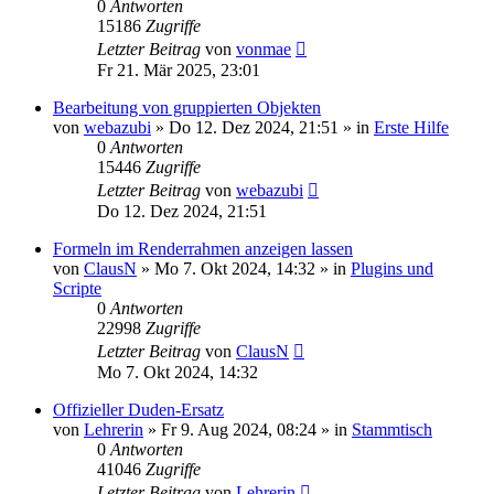
0
Antworten
15186
Zugriffe
Letzter Beitrag
von
vonmae
Fr 21. Mär 2025, 23:01
Bearbeitung von gruppierten Objekten
von
webazubi
»
Do 12. Dez 2024, 21:51
» in
Erste Hilfe
0
Antworten
15446
Zugriffe
Letzter Beitrag
von
webazubi
Do 12. Dez 2024, 21:51
Formeln im Renderrahmen anzeigen lassen
von
ClausN
»
Mo 7. Okt 2024, 14:32
» in
Plugins und
Scripte
0
Antworten
22998
Zugriffe
Letzter Beitrag
von
ClausN
Mo 7. Okt 2024, 14:32
Offizieller Duden-Ersatz
von
Lehrerin
»
Fr 9. Aug 2024, 08:24
» in
Stammtisch
0
Antworten
41046
Zugriffe
Letzter Beitrag
von
Lehrerin