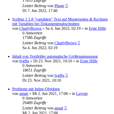
17655
Zugriffe
Letzter Beitrag
von
Phage
Di 7. Jun 2022, 17:46
Scribus 1.5.8 "variablen" Text auf Musterseiten & Rechnen
mit Variablen bei Dokumentenabschnitten
von
CharlyBrown
»
Sa 4. Jun 2022, 02:19
» in
Erste Hilfe
0
Antworten
17586
Zugriffe
Letzter Beitrag
von
CharlyBrown
Sa 4. Jun 2022, 02:19
Inhalt von Textfelder automatische Größenanpassung
von
lvgfbs
»
Di 23. Nov 2021, 10:10
» in
Erste Hilfe
0
Antworten
18651
Zugriffe
Letzter Beitrag
von
lvgfbs
Di 23. Nov 2021, 10:10
Probleme mit Inline-Objekten
von
amair
»
Mi 2. Jun 2021, 17:06
» in
Layout
0
Antworten
29489
Zugriffe
Letzter Beitrag
von
amair
Mi 2. Jun 2021, 17:06