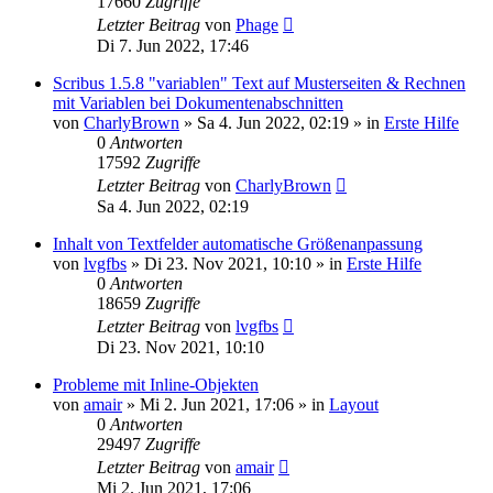
17660
Zugriffe
Letzter Beitrag
von
Phage
Di 7. Jun 2022, 17:46
Scribus 1.5.8 "variablen" Text auf Musterseiten & Rechnen
mit Variablen bei Dokumentenabschnitten
von
CharlyBrown
»
Sa 4. Jun 2022, 02:19
» in
Erste Hilfe
0
Antworten
17592
Zugriffe
Letzter Beitrag
von
CharlyBrown
Sa 4. Jun 2022, 02:19
Inhalt von Textfelder automatische Größenanpassung
von
lvgfbs
»
Di 23. Nov 2021, 10:10
» in
Erste Hilfe
0
Antworten
18659
Zugriffe
Letzter Beitrag
von
lvgfbs
Di 23. Nov 2021, 10:10
Probleme mit Inline-Objekten
von
amair
»
Mi 2. Jun 2021, 17:06
» in
Layout
0
Antworten
29497
Zugriffe
Letzter Beitrag
von
amair
Mi 2. Jun 2021, 17:06