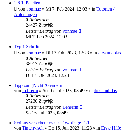
1.6.1. Paletten
von
vonmae
»
Mi 7. Feb 2024, 12:03
» in
Tutorien /
Anleitungen
0
Antworten
24427
Zugriffe
Letzter Beitrag
von
vonmae
Mi 7. Feb 2024, 12:03
Typ 1 Schriften
von
vonmae
»
Di 17. Okt 2023, 12:23
» in
dies und das
0
Antworten
38913
Zugriffe
Letzter Beitrag
von
vonmae
Di 17. Okt 2023, 12:23
Tipp zun (Nicht-)Gendern
von
Lehrerin
»
So 16. Jul 2023, 08:49
» in
dies und das
0
Antworten
27230
Zugriffe
Letzter Beitrag
von
Lehrerin
So 16. Jul 2023, 08:49
Scribus verstehen: was ist OwnPage="-1"
von
Tintenvisch
»
Do 15. Jun 2023, 11:23
» in
Erste Hilfe