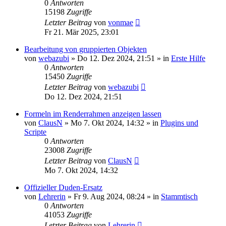
0
Antworten
15198
Zugriffe
Letzter Beitrag
von
vonmae
Fr 21. Mär 2025, 23:01
Bearbeitung von gruppierten Objekten
von
webazubi
»
Do 12. Dez 2024, 21:51
» in
Erste Hilfe
0
Antworten
15450
Zugriffe
Letzter Beitrag
von
webazubi
Do 12. Dez 2024, 21:51
Formeln im Renderrahmen anzeigen lassen
von
ClausN
»
Mo 7. Okt 2024, 14:32
» in
Plugins und
Scripte
0
Antworten
23008
Zugriffe
Letzter Beitrag
von
ClausN
Mo 7. Okt 2024, 14:32
Offizieller Duden-Ersatz
von
Lehrerin
»
Fr 9. Aug 2024, 08:24
» in
Stammtisch
0
Antworten
41053
Zugriffe
Letzter Beitrag
von
Lehrerin