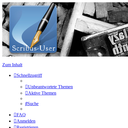
Zum Inhalt
Schnellzugriff
Unbeantwortete Themen
Aktive Themen
Suche
FAQ
Anmelden
Registrieren