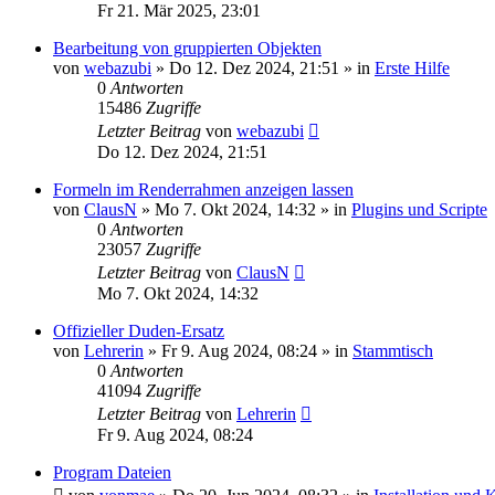
Fr 21. Mär 2025, 23:01
Bearbeitung von gruppierten Objekten
von
webazubi
»
Do 12. Dez 2024, 21:51
» in
Erste Hilfe
0
Antworten
15486
Zugriffe
Letzter Beitrag
von
webazubi
Do 12. Dez 2024, 21:51
Formeln im Renderrahmen anzeigen lassen
von
ClausN
»
Mo 7. Okt 2024, 14:32
» in
Plugins und Scripte
0
Antworten
23057
Zugriffe
Letzter Beitrag
von
ClausN
Mo 7. Okt 2024, 14:32
Offizieller Duden-Ersatz
von
Lehrerin
»
Fr 9. Aug 2024, 08:24
» in
Stammtisch
0
Antworten
41094
Zugriffe
Letzter Beitrag
von
Lehrerin
Fr 9. Aug 2024, 08:24
Program Dateien