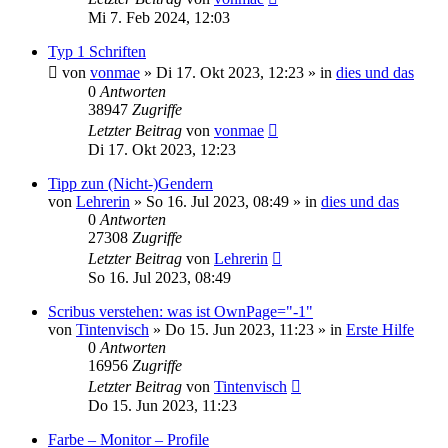
Mi 7. Feb 2024, 12:03
Typ 1 Schriften
von
vonmae
»
Di 17. Okt 2023, 12:23
» in
dies und das
0
Antworten
38947
Zugriffe
Letzter Beitrag
von
vonmae
Di 17. Okt 2023, 12:23
Tipp zun (Nicht-)Gendern
von
Lehrerin
»
So 16. Jul 2023, 08:49
» in
dies und das
0
Antworten
27308
Zugriffe
Letzter Beitrag
von
Lehrerin
So 16. Jul 2023, 08:49
Scribus verstehen: was ist OwnPage="-1"
von
Tintenvisch
»
Do 15. Jun 2023, 11:23
» in
Erste Hilfe
0
Antworten
16956
Zugriffe
Letzter Beitrag
von
Tintenvisch
Do 15. Jun 2023, 11:23
Farbe – Monitor – Profile