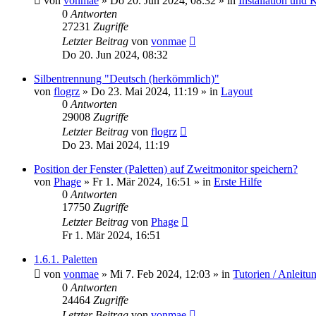
von
vonmae
»
Do 20. Jun 2024, 08:32
» in
Installation und 
0
Antworten
27231
Zugriffe
Letzter Beitrag
von
vonmae
Do 20. Jun 2024, 08:32
Silbentrennung "Deutsch (herkömmlich)"
von
flogrz
»
Do 23. Mai 2024, 11:19
» in
Layout
0
Antworten
29008
Zugriffe
Letzter Beitrag
von
flogrz
Do 23. Mai 2024, 11:19
Position der Fenster (Paletten) auf Zweitmonitor speichern?
von
Phage
»
Fr 1. Mär 2024, 16:51
» in
Erste Hilfe
0
Antworten
17750
Zugriffe
Letzter Beitrag
von
Phage
Fr 1. Mär 2024, 16:51
1.6.1. Paletten
von
vonmae
»
Mi 7. Feb 2024, 12:03
» in
Tutorien / Anleitu
0
Antworten
24464
Zugriffe
Letzter Beitrag
von
vonmae