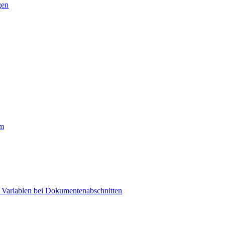
gen
rm
t Variablen bei Dokumentenabschnitten