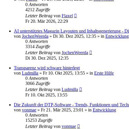
0
Antworten
4212
Zugriffe
Letzter Beitrag
von
Flaxel
Fr 20. Mär 2026, 22:29
AI unterstütztes Magazin Layouten und Inhaltsgenerierung - Di
von
JochenWeerda
»
Di 30. Dez 2025, 12:35
» in
Entwicklung
0
Antworten
3314
Zugriffe
Letzter Beitrag
von
JochenWeerda
Di 30. Dez 2025, 12:35
Transparenz wird schwarz hinterlegt
von
Ludmilla
»
Fr 10. Okt 2025, 13:55
» in
Erste Hilfe
0
Antworten
3066
Zugriffe
Letzter Beitrag
von
Ludmilla
Fr 10. Okt 2025, 13:55
Die Zukunft der DTP-Software - Trends, Funktionen und Tech
von
vonmae
»
Fr 21. Mär 2025, 23:01
» in
Entwicklung
0
Antworten
15253
Zugriffe
Letzter Beitrag
von
vonmae