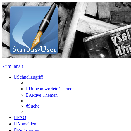
Zum Inhalt
Schnellzugriff
Unbeantwortete Themen
Aktive Themen
Suche
FAQ
Anmelden
Registrieren