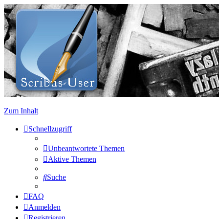
Zum Inhalt
Schnellzugriff
Unbeantwortete Themen
Aktive Themen
Suche
FAQ
Anmelden
Registrieren