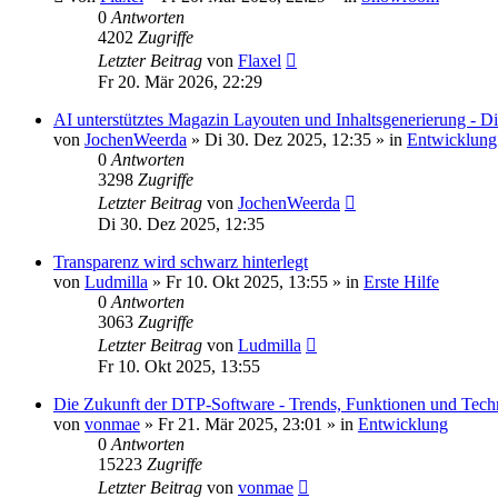
0
Antworten
4202
Zugriffe
Letzter Beitrag
von
Flaxel
Fr 20. Mär 2026, 22:29
AI unterstütztes Magazin Layouten und Inhaltsgenerierung - Di
von
JochenWeerda
»
Di 30. Dez 2025, 12:35
» in
Entwicklung
0
Antworten
3298
Zugriffe
Letzter Beitrag
von
JochenWeerda
Di 30. Dez 2025, 12:35
Transparenz wird schwarz hinterlegt
von
Ludmilla
»
Fr 10. Okt 2025, 13:55
» in
Erste Hilfe
0
Antworten
3063
Zugriffe
Letzter Beitrag
von
Ludmilla
Fr 10. Okt 2025, 13:55
Die Zukunft der DTP-Software - Trends, Funktionen und Tech
von
vonmae
»
Fr 21. Mär 2025, 23:01
» in
Entwicklung
0
Antworten
15223
Zugriffe
Letzter Beitrag
von
vonmae