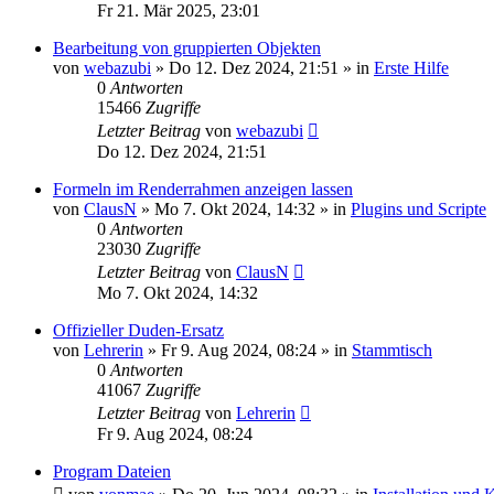
Fr 21. Mär 2025, 23:01
Bearbeitung von gruppierten Objekten
von
webazubi
»
Do 12. Dez 2024, 21:51
» in
Erste Hilfe
0
Antworten
15466
Zugriffe
Letzter Beitrag
von
webazubi
Do 12. Dez 2024, 21:51
Formeln im Renderrahmen anzeigen lassen
von
ClausN
»
Mo 7. Okt 2024, 14:32
» in
Plugins und Scripte
0
Antworten
23030
Zugriffe
Letzter Beitrag
von
ClausN
Mo 7. Okt 2024, 14:32
Offizieller Duden-Ersatz
von
Lehrerin
»
Fr 9. Aug 2024, 08:24
» in
Stammtisch
0
Antworten
41067
Zugriffe
Letzter Beitrag
von
Lehrerin
Fr 9. Aug 2024, 08:24
Program Dateien