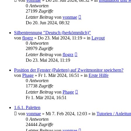
von
vonmae
»
Do 20. Jun 2024, 08:32
» in
Installation und 
0
Antworten
27199
Zugriffe
Letzter Beitrag
von
vonmae
Do 20. Jun 2024, 08:32
Silbentrennung "Deutsch (herkömmlich)"
von
flogrz
»
Do 23. Mai 2024, 11:19
» in
Layout
0
Antworten
28979
Zugriffe
Letzter Beitrag
von
flogrz
Do 23. Mai 2024, 11:19
Position der Fenster (Paletten) auf Zweitmonitor speichern?
von
Phage
»
Fr 1. Mär 2024, 16:51
» in
Erste Hilfe
0
Antworten
17738
Zugriffe
Letzter Beitrag
von
Phage
Fr 1. Mär 2024, 16:51
1.6.1. Paletten
von
vonmae
»
Mi 7. Feb 2024, 12:03
» in
Tutorien / Anleitu
0
Antworten
24444
Zugriffe
Letzter Beitrag
von
vonmae