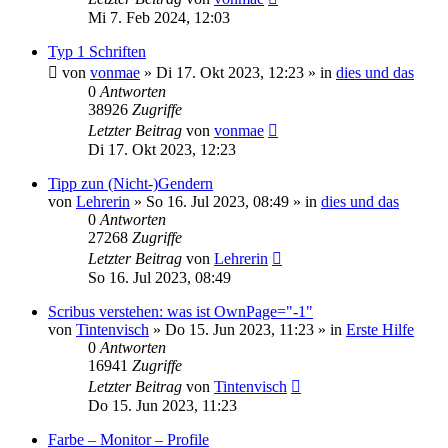
Mi 7. Feb 2024, 12:03
Typ 1 Schriften
von
vonmae
»
Di 17. Okt 2023, 12:23
» in
dies und das
0
Antworten
38926
Zugriffe
Letzter Beitrag
von
vonmae
Di 17. Okt 2023, 12:23
Tipp zun (Nicht-)Gendern
von
Lehrerin
»
So 16. Jul 2023, 08:49
» in
dies und das
0
Antworten
27268
Zugriffe
Letzter Beitrag
von
Lehrerin
So 16. Jul 2023, 08:49
Scribus verstehen: was ist OwnPage="-1"
von
Tintenvisch
»
Do 15. Jun 2023, 11:23
» in
Erste Hilfe
0
Antworten
16941
Zugriffe
Letzter Beitrag
von
Tintenvisch
Do 15. Jun 2023, 11:23
Farbe – Monitor – Profile