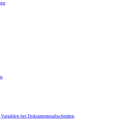
gen
rm
t Variablen bei Dokumentenabschnitten