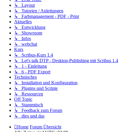
↳ Layout
↳ Tutorien / Anleitungen
↳ Farbmanagement - PDF - Print
Aktuelles
↳ Entwicklung
↳ Showroom
↳ Infos
↳ webchat
Kurs
↳ Scribus-Kurs 1.4
↳ Let's talk DTP - Desktop-Publishing mit Scribus 1.4
↳ 1 - Einleitung
↳ 6 - PDF Export
Technisches
↳ Installation und Konfiguration
↳ Plugins und Scripte
↳ Ressourcen
Off Topic
↳ Stammtisch
↳ Feedback zum Forum
↳ dies und das
Home
Forum Übersicht