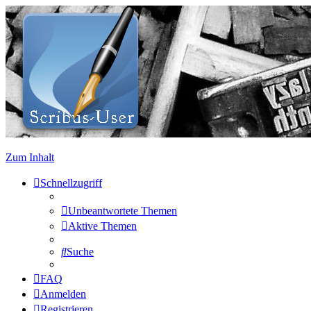
Zum Inhalt
Schnellzugriff
Unbeantwortete Themen
Aktive Themen
Suche
FAQ
Anmelden
Registrieren