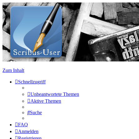
Zum Inhalt
Schnellzugriff
Unbeantwortete Themen
Aktive Themen
Suche
FAQ
Anmelden
Registrieren