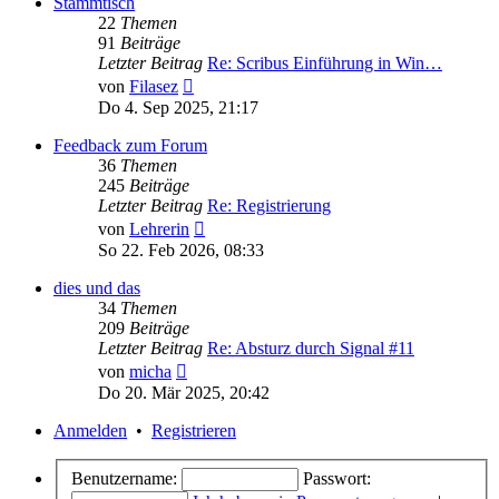
Stammtisch
22
Themen
91
Beiträge
Letzter Beitrag
Re: Scribus Einführung in Win…
Neuester
von
Filasez
Beitrag
Do 4. Sep 2025, 21:17
Feedback zum Forum
36
Themen
245
Beiträge
Letzter Beitrag
Re: Registrierung
Neuester
von
Lehrerin
Beitrag
So 22. Feb 2026, 08:33
dies und das
34
Themen
209
Beiträge
Letzter Beitrag
Re: Absturz durch Signal #11
Neuester
von
micha
Beitrag
Do 20. Mär 2025, 20:42
Anmelden
•
Registrieren
Benutzername:
Passwort: