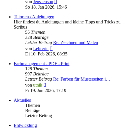
Neuester
von
JensJenson
Beitrag
So 18. Jan 2026, 15:46
Tutorien / Anleitungen
Hier findest du Anleitungen und kleine Tipps und Tricks zu
Scribus
55
Themen
328
Beiträge
Letzter Beitrag
Re: Zeichnen und Malen
Neuester
von
Lehrerin
Beitrag
Di 10. Feb 2026, 08:35
Farbmanagement - PDF - Print
128
Themen
997
Beiträge
Letzter Beitrag
Re: Farben für Musterseiten i…
Neuester
von
utnik
Beitrag
Fr 19. Jun 2026, 17:19
Aktuelles
Themen
Beiträge
Letzter Beitrag
Entwicklung