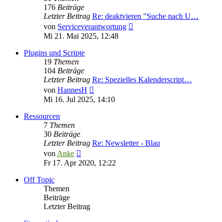
176
Beiträge
Letzter Beitrag
Re: deaktvieren "Suche nach U…
Neuester
von
Serviceverantwortung
Beitrag
Mi 21. Mai 2025, 12:48
Plugins und Scripte
19
Themen
104
Beiträge
Letzter Beitrag
Re: Spezielles Kalenderscript…
Neuester
von
HannesH
Beitrag
Mi 16. Jul 2025, 14:10
Ressourcen
7
Themen
30
Beiträge
Letzter Beitrag
Re: Newsletter - Blau
Neuester
von
Anke
Beitrag
Fr 17. Apr 2020, 12:22
Off Topic
Themen
Beiträge
Letzter Beitrag