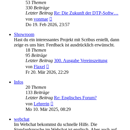
53
Themen
330
Beiträge
Letzter Beitrag
Re: Die Zukunft der DTP-Softw…
Neuester
von
vonmae
Beitrag
Do 19. Feb 2026, 23:57
Showroom
Hast du ein interessantes Projekt mit Scribus erstellt, dann
zeige es uns hier. Feedback ist ausdrücklich erwünscht.
18
Themen
95
Beiträge
Letzter Beitrag
300. Ausgabe Vereinszeitung
Neuester
von
Flaxel
Beitrag
Fr 20. Mär 2026, 22:29
Infos
20
Themen
133
Beiträge
Letzter Beitrag
Re: Englisches Forum?
Neuester
von
Lehrerin
Beitrag
Mo 10. Mär 2025, 08:29
webchat
Im Webchat bekommst du schnelle Hilfe. Die
Standardsprache im Webchat ist englisch. Aber auch auf