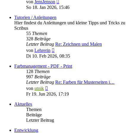
Neuester
von
JensJenson
Beitrag
So 18. Jan 2026, 15:46
Tutorien / Anleitungen
Hier findest du Anleitungen und kleine Tipps und Tricks zu
Scribus
55
Themen
328
Beiträge
Letzter Beitrag
Re: Zeichnen und Malen
Neuester
von
Lehrerin
Beitrag
Di 10. Feb 2026, 08:35
Farbmanagement - PDF - Print
128
Themen
997
Beiträge
Letzter Beitrag
Re: Farben für Musterseiten i…
Neuester
von
utnik
Beitrag
Fr 19. Jun 2026, 17:19
Aktuelles
Themen
Beiträge
Letzter Beitrag
Entwicklung