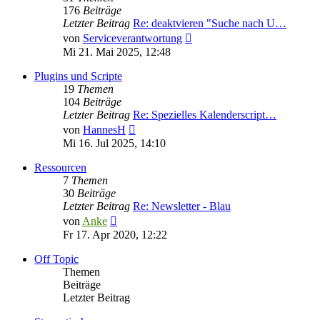
176
Beiträge
Letzter Beitrag
Re: deaktvieren "Suche nach U…
Neuester
von
Serviceverantwortung
Beitrag
Mi 21. Mai 2025, 12:48
Plugins und Scripte
19
Themen
104
Beiträge
Letzter Beitrag
Re: Spezielles Kalenderscript…
Neuester
von
HannesH
Beitrag
Mi 16. Jul 2025, 14:10
Ressourcen
7
Themen
30
Beiträge
Letzter Beitrag
Re: Newsletter - Blau
Neuester
von
Anke
Beitrag
Fr 17. Apr 2020, 12:22
Off Topic
Themen
Beiträge
Letzter Beitrag