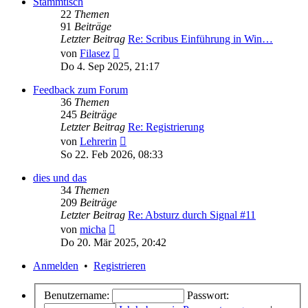
Stammtisch
22
Themen
91
Beiträge
Letzter Beitrag
Re: Scribus Einführung in Win…
Neuester
von
Filasez
Beitrag
Do 4. Sep 2025, 21:17
Feedback zum Forum
36
Themen
245
Beiträge
Letzter Beitrag
Re: Registrierung
Neuester
von
Lehrerin
Beitrag
So 22. Feb 2026, 08:33
dies und das
34
Themen
209
Beiträge
Letzter Beitrag
Re: Absturz durch Signal #11
Neuester
von
micha
Beitrag
Do 20. Mär 2025, 20:42
Anmelden
•
Registrieren
Benutzername:
Passwort: