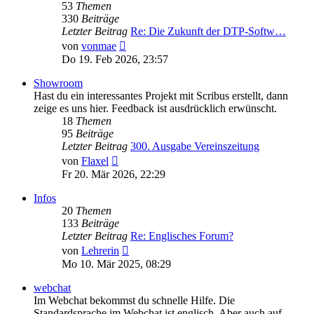
53
Themen
330
Beiträge
Letzter Beitrag
Re: Die Zukunft der DTP-Softw…
Neuester
von
vonmae
Beitrag
Do 19. Feb 2026, 23:57
Showroom
Hast du ein interessantes Projekt mit Scribus erstellt, dann
zeige es uns hier. Feedback ist ausdrücklich erwünscht.
18
Themen
95
Beiträge
Letzter Beitrag
300. Ausgabe Vereinszeitung
Neuester
von
Flaxel
Beitrag
Fr 20. Mär 2026, 22:29
Infos
20
Themen
133
Beiträge
Letzter Beitrag
Re: Englisches Forum?
Neuester
von
Lehrerin
Beitrag
Mo 10. Mär 2025, 08:29
webchat
Im Webchat bekommst du schnelle Hilfe. Die
Standardsprache im Webchat ist englisch. Aber auch auf