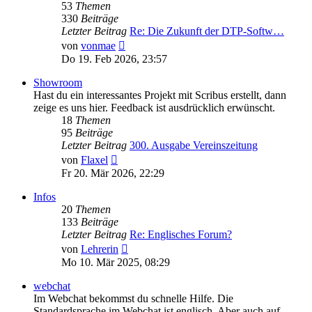
53
Themen
330
Beiträge
Letzter Beitrag
Re: Die Zukunft der DTP-Softw…
Neuester
von
vonmae
Beitrag
Do 19. Feb 2026, 23:57
Showroom
Hast du ein interessantes Projekt mit Scribus erstellt, dann
zeige es uns hier. Feedback ist ausdrücklich erwünscht.
18
Themen
95
Beiträge
Letzter Beitrag
300. Ausgabe Vereinszeitung
Neuester
von
Flaxel
Beitrag
Fr 20. Mär 2026, 22:29
Infos
20
Themen
133
Beiträge
Letzter Beitrag
Re: Englisches Forum?
Neuester
von
Lehrerin
Beitrag
Mo 10. Mär 2025, 08:29
webchat
Im Webchat bekommst du schnelle Hilfe. Die
Standardsprache im Webchat ist englisch. Aber auch auf