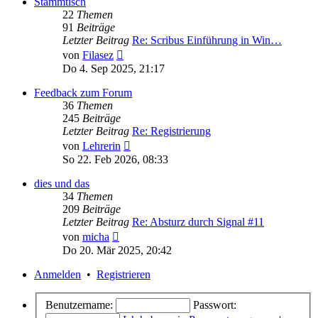
Stammtisch
22
Themen
91
Beiträge
Letzter Beitrag
Re: Scribus Einführung in Win…
Neuester
von
Filasez
Beitrag
Do 4. Sep 2025, 21:17
Feedback zum Forum
36
Themen
245
Beiträge
Letzter Beitrag
Re: Registrierung
Neuester
von
Lehrerin
Beitrag
So 22. Feb 2026, 08:33
dies und das
34
Themen
209
Beiträge
Letzter Beitrag
Re: Absturz durch Signal #11
Neuester
von
micha
Beitrag
Do 20. Mär 2025, 20:42
Anmelden
•
Registrieren
Benutzername:
Passwort: