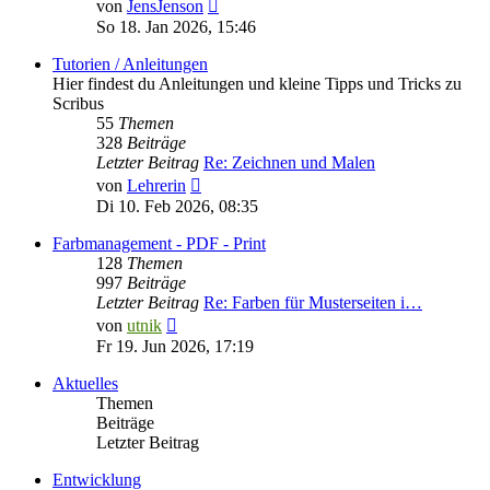
Neuester
von
JensJenson
Beitrag
So 18. Jan 2026, 15:46
Tutorien / Anleitungen
Hier findest du Anleitungen und kleine Tipps und Tricks zu
Scribus
55
Themen
328
Beiträge
Letzter Beitrag
Re: Zeichnen und Malen
Neuester
von
Lehrerin
Beitrag
Di 10. Feb 2026, 08:35
Farbmanagement - PDF - Print
128
Themen
997
Beiträge
Letzter Beitrag
Re: Farben für Musterseiten i…
Neuester
von
utnik
Beitrag
Fr 19. Jun 2026, 17:19
Aktuelles
Themen
Beiträge
Letzter Beitrag
Entwicklung