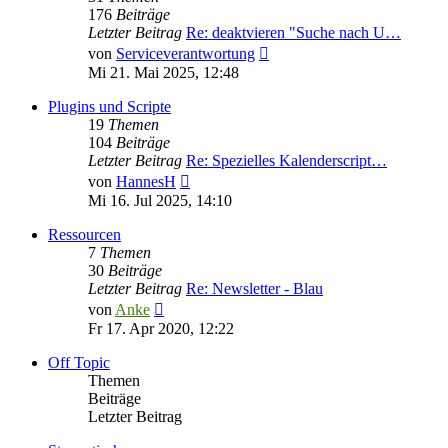
176
Beiträge
Letzter Beitrag
Re: deaktvieren "Suche nach U…
Neuester
von
Serviceverantwortung
Beitrag
Mi 21. Mai 2025, 12:48
Plugins und Scripte
19
Themen
104
Beiträge
Letzter Beitrag
Re: Spezielles Kalenderscript…
Neuester
von
HannesH
Beitrag
Mi 16. Jul 2025, 14:10
Ressourcen
7
Themen
30
Beiträge
Letzter Beitrag
Re: Newsletter - Blau
Neuester
von
Anke
Beitrag
Fr 17. Apr 2020, 12:22
Off Topic
Themen
Beiträge
Letzter Beitrag