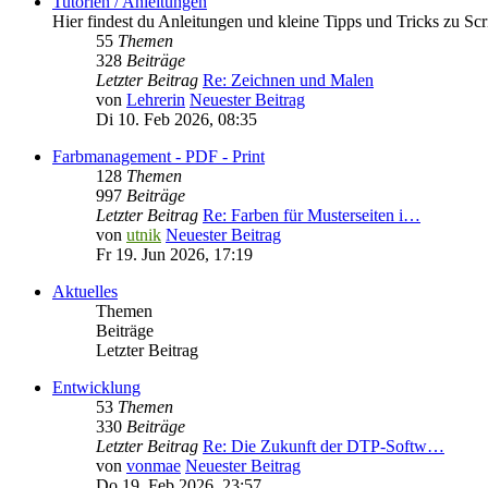
Tutorien / Anleitungen
Hier findest du Anleitungen und kleine Tipps und Tricks zu Scr
55
Themen
328
Beiträge
Letzter Beitrag
Re: Zeichnen und Malen
von
Lehrerin
Neuester Beitrag
Di 10. Feb 2026, 08:35
Farbmanagement - PDF - Print
128
Themen
997
Beiträge
Letzter Beitrag
Re: Farben für Musterseiten i…
von
utnik
Neuester Beitrag
Fr 19. Jun 2026, 17:19
Aktuelles
Themen
Beiträge
Letzter Beitrag
Entwicklung
53
Themen
330
Beiträge
Letzter Beitrag
Re: Die Zukunft der DTP-Softw…
von
vonmae
Neuester Beitrag
Do 19. Feb 2026, 23:57