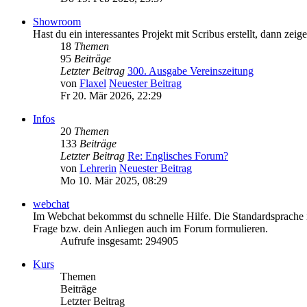
Showroom
Hast du ein interessantes Projekt mit Scribus erstellt, dann zei
18
Themen
95
Beiträge
Letzter Beitrag
300. Ausgabe Vereinszeitung
von
Flaxel
Neuester Beitrag
Fr 20. Mär 2026, 22:29
Infos
20
Themen
133
Beiträge
Letzter Beitrag
Re: Englisches Forum?
von
Lehrerin
Neuester Beitrag
Mo 10. Mär 2025, 08:29
webchat
Im Webchat bekommst du schnelle Hilfe. Die Standardsprache im
Frage bzw. dein Anliegen auch im Forum formulieren.
Aufrufe insgesamt: 294905
Kurs
Themen
Beiträge
Letzter Beitrag